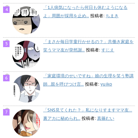
「1人病気になったら何日も休むようになる
よ」周囲が採用を止め...
投稿者:
ちまき
「まさか毎日学童行かせるの？」共働き家庭を
笑うママ友が突然謝...
投稿者:
すじえ
「家庭環境のせいですね」娘の生理を笑う塾講
師…親を呼びつけ言...
投稿者:
yuiko
「SNS見てくれた？」私になりすますママ友…
裏アカに秘められ...
投稿者:
真篠むい