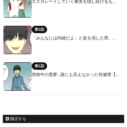
エスカレートしていく被害を隠し続けるも…
第2話
「みんなには内緒だよ」と姿を消した男。…
第1話
登校中の悪夢…誰にも言えなかった性被害【…
購読する