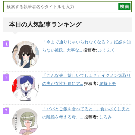
本日の人気記事ランキング
「今まで通りじゃいられなくなる？」妊娠を知
らない彼氏…大事な...
投稿者:
ふくふく
「こんな夫、嬉しいでしょ？」イクメン気取り
の夫が女性社員にア...
投稿者:
尾持トモ
「パパとご飯を食べてると…」食い尽くし夫と
の離婚を考える母、...
投稿者:
しろみ