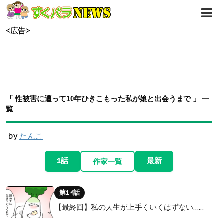
<広告>
「 性被害に遭って10年ひきこもった私が娘と出会うまで 」 一
覧
by
たんこ
1話
最新
作家一覧
第14話
【最終回】私の人生が上手くいくはずない……