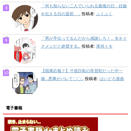
「何も知らない二人でいられる最後の日」妊娠
を伝える日の直前、...
投稿者:
ふくふく
「男が手伝ってるんだから感謝しろ！」夫をイ
クメンだと絶賛する...
投稿者:
尾持トモ
【因果応報？】寸借詐欺の常習犯だった中一
娘…悪事がバレて〇〇...
投稿者:
はいどろ漫画
電子書籍