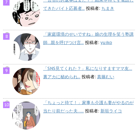
「合否のお返事はまだ？」結果を待てず電話し
てきたバイト応募者...
投稿者:
ちまき
「家庭環境のせいですね」娘の生理を笑う塾講
師…親を呼びつけ言...
投稿者:
yuiko
「SNS見てくれた？」私になりすますママ友…
裏アカに秘められ...
投稿者:
真篠むい
「ちょっと待て！」家事も介護も妻がやるのが
当たり前だった夫…...
投稿者:
新垣ライコ