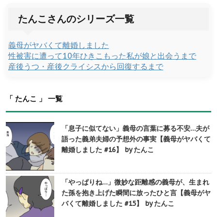
たんこさんのシリーズ一覧
義母がヤバくて離婚しました
性被害に遭って10年ひきこもった私が娘と出会うまで
産後うつ・産後クライシスから回復するまで
「 たんこ 」 一覧
「息子に似てない」義母の言葉に募る不安…夫が
語った義弟夫婦の予想外の事実【義母がヤバくて
離婚しました #16】 by たんこ
「やっぱりね…」微妙な距離感の義母が、生まれ
た孫を抱き上げた瞬間に放ったひと言【義母がヤ
バくて離婚しました #15】 by たんこ