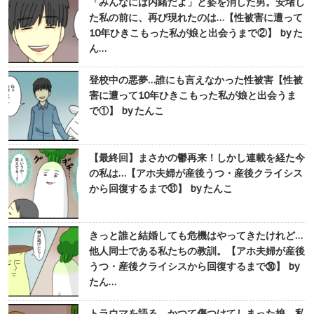
「みんなには内緒だよ」と姿を消した男。安堵し
た私の前に、再び現れたのは…【性被害に遭って
10年ひきこもった私が娘と出会うまで②】 by た
ん…
登校中の悪夢…誰にも言えなかった性被害【性被
害に遭って10年ひきこもった私が娘と出会うま
で①】 by たんこ
【最終回】まさかの鬱再来！しかし連載を経た今
の私は…【アホ夫婦が産後うつ・産後クライシス
から回復するまで㉛】 by たんこ
きっと誰と結婚しても危機はやってきたけれど…
他人同士である私たちの教訓。【アホ夫婦が産後
うつ・産後クライシスから回復するまで㉚】 by
たん…
トラウマを語る、かつて傷つけてしまった娘。私