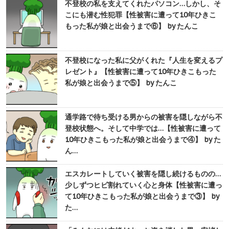
不登校の私を支えてくれたパソコン…しかし、そ
こにも潜む性犯罪【性被害に遭って10年ひきこ
もった私が娘と出会うまで⑥】 by たんこ
不登校になった私に父がくれた『人生を変えるプ
レゼント』【性被害に遭って10年ひきこもった
私が娘と出会うまで⑤】 by たんこ
通学路で待ち受ける男からの被害を隠しながら不
登校状態へ。そして中学では…【性被害に遭って
10年ひきこもった私が娘と出会うまで④】 by た
ん…
エスカレートしていく被害を隠し続けるものの…
少しずつヒビ割れていく心と身体【性被害に遭っ
て10年ひきこもった私が娘と出会うまで③】 by
た…