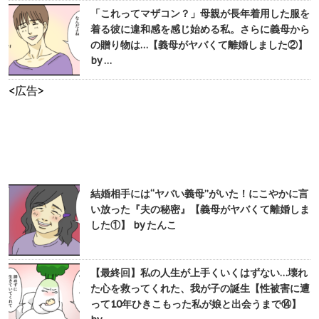
「これってマザコン？」母親が長年着用した服を
着る彼に違和感を感じ始める私。さらに義母から
の贈り物は…【義母がヤバくて離婚しました②】
by …
<広告>
結婚相手には“ヤバい義母”がいた！にこやかに言
い放った『夫の秘密』【義母がヤバくて離婚しま
した①】 by たんこ
【最終回】私の人生が上手くいくはずない…壊れ
た心を救ってくれた、我が子の誕生【性被害に遭
って10年ひきこもった私が娘と出会うまで⑭】