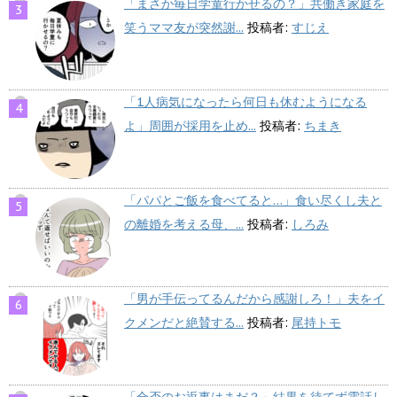
「まさか毎日学童行かせるの？」共働き家庭を
笑うママ友が突然謝...
投稿者:
すじえ
「1人病気になったら何日も休むようになる
よ」周囲が採用を止め...
投稿者:
ちまき
「パパとご飯を食べてると…」食い尽くし夫と
の離婚を考える母、...
投稿者:
しろみ
「男が手伝ってるんだから感謝しろ！」夫をイ
クメンだと絶賛する...
投稿者:
尾持トモ