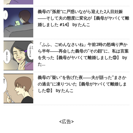
義母の“孫差”に戸惑いながら迎えた2人目妊娠
――そして夫の態度に変化が【義母がヤバくて離
婚しました #14】 by たんこ
「ふふ、ごめんなさいね」午前2時の怒鳴り声か
ら半年――再会した義母の“その顔”に、私は言葉
を失った【義母がヤバくて離婚しました⑬】 by
た…
義母の“疑い”を告げた夜――夫が語った“まさか
の過去”に凍りついた【義母がヤバくて離婚しま
した⑫】 by たんこ
<広告>