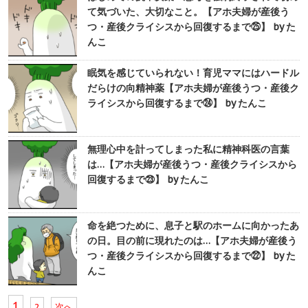
て気づいた、大切なこと。【アホ夫婦が産後う
つ・産後クライシスから回復するまで㉕】 by た
んこ
眠気を感じていられない！育児ママにはハードル
だらけの向精神薬【アホ夫婦が産後うつ・産後ク
ライシスから回復するまで㉔】 by たんこ
無理心中を計ってしまった私に精神科医の言葉
は…【アホ夫婦が産後うつ・産後クライシスから
回復するまで㉓】 by たんこ
命を絶つために、息子と駅のホームに向かったあ
の日。目の前に現れたのは…【アホ夫婦が産後う
つ・産後クライシスから回復するまで㉒】 by た
んこ
1
2
次へ