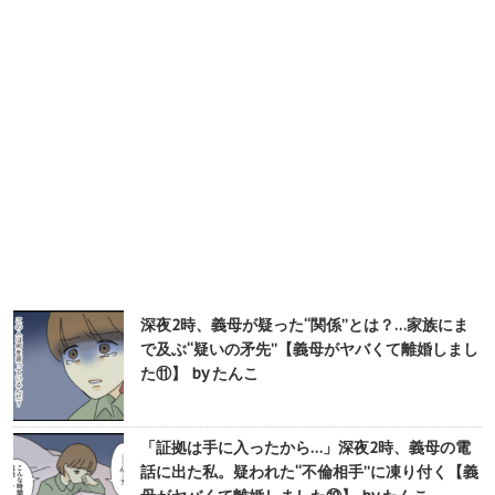
深夜2時、義母が疑った“関係”とは？…家族にま
で及ぶ“疑いの矛先”【義母がヤバくて離婚しまし
た⑪】 by たんこ
「証拠は手に入ったから…」深夜2時、義母の電
話に出た私。疑われた“不倫相手”に凍り付く【義