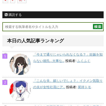
購読する
本日の人気記事ランキング
「今まで通りじゃいられなくなる？」妊娠を知
らない彼氏…大事な...
投稿者:
ふくふく
「こんな夫、嬉しいでしょ？」イクメン気取り
の夫が女性社員にア...
投稿者:
尾持トモ