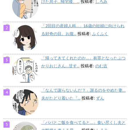
けた息子…帰宅後、...
投稿者:
しろみ
「2回目の産婦人科…」16歳の妊婦に向けられ
る好奇の目。お腹...
投稿者:
ふくふく
「帰ってきてくれたのか…」有罪となったぶつ
かりおじさん…甘す...
投稿者:
のむ吉
「なんで謝らないんだ？」謝るのをやめた妻…
夫がたどり着いた『...
投稿者:
ずん
「パパとご飯を食べてると…」食い尽くし夫と