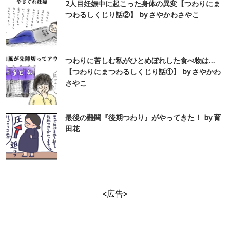
2人目妊娠中に起こった身体の異変【つわりにま
つわるしくじり話②】 by さやかわさやこ
つわりに苦しむ私がひとめぼれした食べ物は…
【つわりにまつわるしくじり話①】 by さやかわ
さやこ
最後の難関『後期つわり』がやってきた！ by 育
田花
<広告>