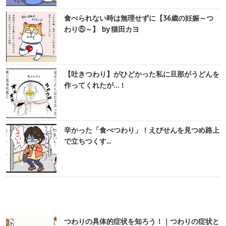
食べられない時は無理せずに【36歳の妊娠～つ
わり⑤～】 by 猫田カヨ
【吐きつわり】がひどかった私に旦那がうどんを
作ってくれたが…！
辛かった「食べつわり」！えびせんを見つめ路上
で立ちつくす...
つわりの具体的症状を知ろう！｜つわりの症状と