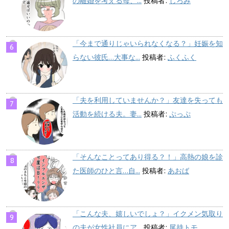
の離婚を考える母、...
投稿者:
しろみ
「今まで通りじゃいられなくなる？」妊娠を知
らない彼氏…大事な...
投稿者:
ふくふく
「夫を利用していませんか？」友達を失っても
活動を続ける夫。妻...
投稿者:
ぷっぷ
「そんなことってあり得る？！」高熱の娘を診
た医師のひと言…自...
投稿者:
あおば
「こんな夫、嬉しいでしょ？」イクメン気取り
の夫が女性社員にア...
投稿者:
尾持トモ