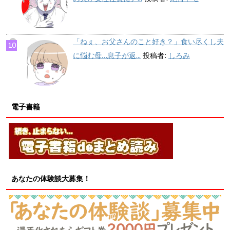
「ねぇ、お父さんのこと好き？」食い尽くし夫
に悩む母…息子が返...
投稿者:
しろみ
電子書籍
あなたの体験談大募集！