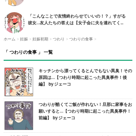
「こんなことで友情終わらせていいの！？」すがる
彼女…友人たちの答えは【女子会に夫を連れてく...
ホーム
>
妊娠
>
妊娠初期
>
つわり
>
つわりの食事
>
「 つわりの食事 」 一覧
キッチンから漂ってくるとんでもない異臭！その
原因は…【つわり時期に起こった異臭事件！後
編】 by ジェーコ
つわりが酷くてご飯が作れない！旦那に家事をお
願いすると…【つわり時期に起こった異臭事件！
前編】 by ジェーコ