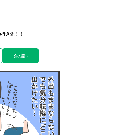
の行き先！！
次の話 ›