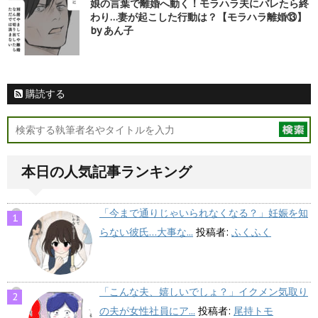
娘の言葉で離婚へ動く！モラハラ夫にバレたら終
わり…妻が起こした行動は？【モラハラ離婚⑬】
by あん子
購読する
本日の人気記事ランキング
「今まで通りじゃいられなくなる？」妊娠を知
らない彼氏…大事な...
投稿者:
ふくふく
「こんな夫、嬉しいでしょ？」イクメン気取り
の夫が女性社員にア...
投稿者:
尾持トモ