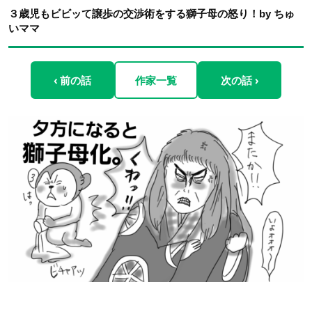
３歳児もビビッて譲歩の交渉術をする獅子母の怒り！by ちゅ
いママ
‹ 前の話
作家一覧
次の話 ›