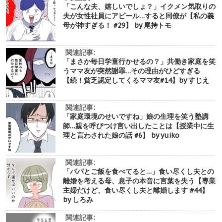
「こんな夫、嬉しいでしょ？」イクメン気取りの
夫が女性社員にアピール…すると同僚が【私の義
母が神すぎる！ #29】 by 尾持トモ
関連記事:
「まさか毎日学童行かせるの？」共働き家庭を笑
うママ友が突然謝罪…その理由がひどすぎる
【続！貧乏認定してくるママ友#14】by すじえ
関連記事:
「家庭環境のせいですね」娘の生理を笑う塾講
師…親を呼びつけ言い出したことは【授業中に生
理と言わされた娘の話 #6】 by yuiko
関連記事:
「パパとご飯を食べてると…」食い尽くし夫との
離婚を考える母、息子の本音に言葉を失う【専業
主婦だけど、食い尽くし夫と離婚します #44】
by しろみ
関連記事: