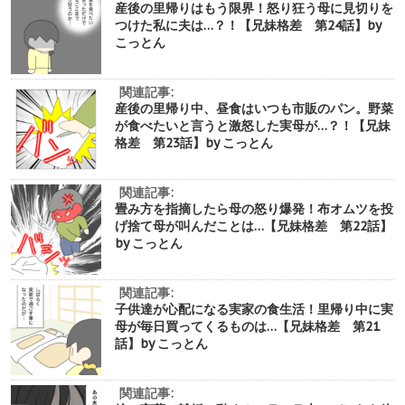
産後の里帰りはもう限界！怒り狂う母に見切りを
つけた私に夫は…？！【兄妹格差 第24話】by
こっとん
関連記事:
産後の里帰り中、昼食はいつも市販のパン。野菜
が食べたいと言うと激怒した実母が…？！【兄妹
格差 第23話】by こっとん
関連記事:
畳み方を指摘したら母の怒り爆発！布オムツを投
げ捨て母が叫んだことは…【兄妹格差 第22話】
by こっとん
関連記事:
子供達が心配になる実家の食生活！里帰り中に実
母が毎日買ってくるものは…【兄妹格差 第21
話】by こっとん
関連記事: