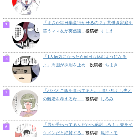
「まさか毎日学童行かせるの？」共働き家庭を
笑うママ友が突然謝...
投稿者:
すじえ
「1人病気になったら何日も休むようになる
よ」周囲が採用を止め...
投稿者:
ちまき
「パパとご飯を食べてると…」食い尽くし夫と
の離婚を考える母、...
投稿者:
しろみ
「男が手伝ってるんだから感謝しろ！」夫をイ
クメンだと絶賛する...
投稿者:
尾持トモ