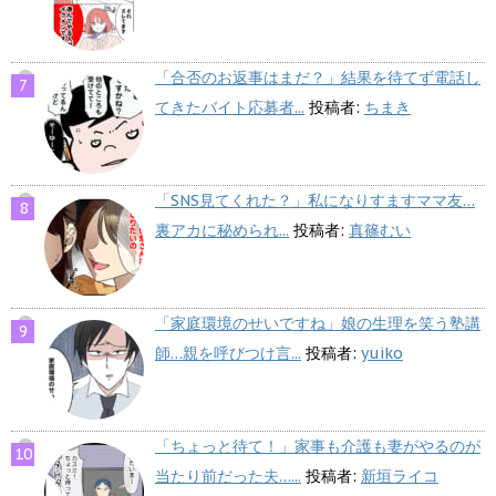
「合否のお返事はまだ？」結果を待てず電話し
てきたバイト応募者...
投稿者:
ちまき
「SNS見てくれた？」私になりすますママ友…
裏アカに秘められ...
投稿者:
真篠むい
「家庭環境のせいですね」娘の生理を笑う塾講
師…親を呼びつけ言...
投稿者:
yuiko
「ちょっと待て！」家事も介護も妻がやるのが
当たり前だった夫…...
投稿者:
新垣ライコ