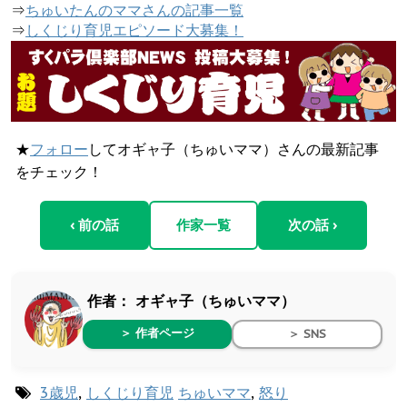
⇒
ちゅいたんのママさんの記事一覧
⇒
しくじり育児エピソード大募集！
★
フォロー
してオギャ子（ちゅいママ）さんの最新記事
をチェック！
‹ 前の話
作家一覧
次の話 ›
作者：
オギャ子（ちゅいママ）
＞ 作者ページ
＞ SNS
3歳児
,
しくじり育児
ちゅいママ
,
怒り