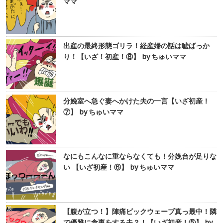
ママ
出産の最終形態ゴリラ！経産婦の話は嘘ばっか
り！【いざ！初産！⑧】 by ちゅいママ
分娩室へ急ぐ妻へかけた夫の一言【いざ初産！
⑦】 by ちゅいママ
なにもこんなに重ならなくても！分娩台が足りな
い 【いざ初産！⑥】 by ちゅいママ
【腹が立つ！】陣痛ビックウェーブ真っ最中！隣
で優雅に食事をする夫？！【いざ初産！⑤】 by