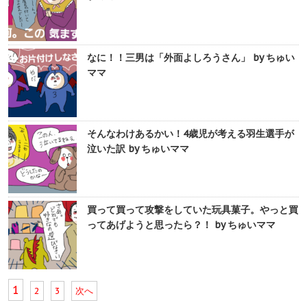
なに！！三男は「外面よしろうさん」 by ちゅい
ママ
そんなわけあるかい！4歳児が考える羽生選手が
泣いた訳 by ちゅいママ
買って買って攻撃をしていた玩具菓子。やっと買
ってあげようと思ったら？！ by ちゅいママ
1
2
3
次へ