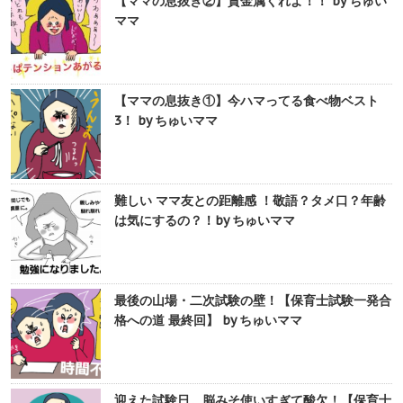
【ママの息抜き②】貴金属くれよ！！ by ちゅい
ママ
【ママの息抜き①】今ハマってる食べ物ベスト
3！ by ちゅいママ
難しい ママ友との距離感 ！敬語？タメ口？年齢
は気にするの？！by ちゅいママ
最後の山場・二次試験の壁！【保育士試験一発合
格への道 最終回】 by ちゅいママ
迎えた試験日。脳みそ使いすぎて酸欠！【保育士