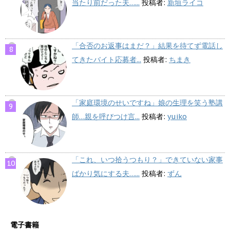
当たり前だった夫…...
投稿者:
新垣ライコ
「合否のお返事はまだ？」結果を待てず電話し
てきたバイト応募者...
投稿者:
ちまき
「家庭環境のせいですね」娘の生理を笑う塾講
師…親を呼びつけ言...
投稿者:
yuiko
「これ、いつ拾うつもり？」できていない家事
ばかり気にする夫…...
投稿者:
ずん
電子書籍