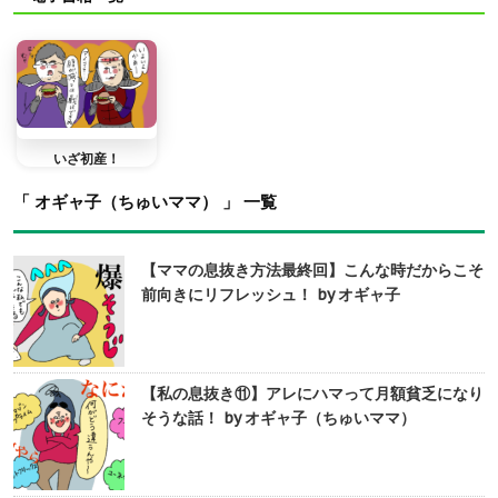
いざ初産！
「 オギャ子（ちゅいママ） 」 一覧
【ママの息抜き方法最終回】こんな時だからこそ
前向きにリフレッシュ！ by オギャ子
【私の息抜き⑪】アレにハマって月額貧乏になり
そうな話！ by オギャ子（ちゅいママ）