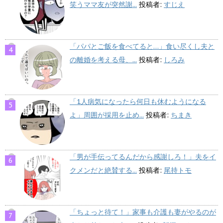
笑うママ友が突然謝...
投稿者:
すじえ
「パパとご飯を食べてると…」食い尽くし夫と
の離婚を考える母、...
投稿者:
しろみ
「1人病気になったら何日も休むようになる
よ」周囲が採用を止め...
投稿者:
ちまき
「男が手伝ってるんだから感謝しろ！」夫をイ
クメンだと絶賛する...
投稿者:
尾持トモ
「ちょっと待て！」家事も介護も妻がやるのが