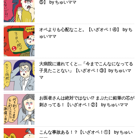
⑤】 by ちゅいママ
オペよりも心配なこと。【いざオペ！④】 by ち
ゅいママ
大病院に連れてくと…「今までこんなになってる
子見たことない」【いざオペ！③】by ちゅいマ
マ
お医者さんは絶対ではない!? まぶたに鉛筆の芯が
刺さってる！【いざオペ！②】 by ちゅいママ
こんな事故ある！？【いざオペ！①】 by ちゅい