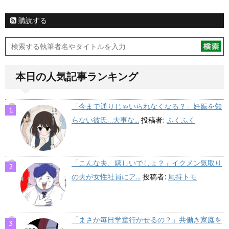
購読する
本日の人気記事ランキング
「今まで通りじゃいられなくなる？」妊娠を知
らない彼氏…大事な...
投稿者:
ふくふく
「こんな夫、嬉しいでしょ？」イクメン気取り
の夫が女性社員にア...
投稿者:
尾持トモ
「まさか毎日学童行かせるの？」共働き家庭を