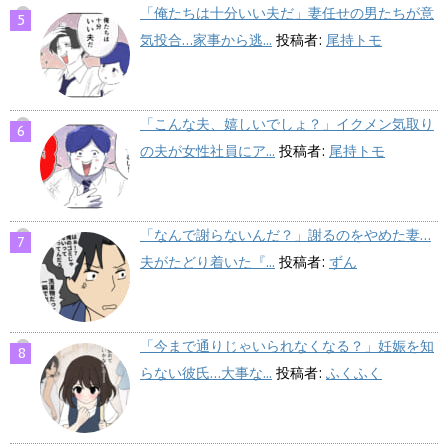
「俺たちは十分いい夫だ」妻任せの男たちが意
気投合…家事から逃...
投稿者:
尾持トモ
「こんな夫、嬉しいでしょ？」イクメン気取り
の夫が女性社員にア...
投稿者:
尾持トモ
「なんで謝らないんだ？」謝るのをやめた妻…
夫がたどり着いた『...
投稿者:
ずん
「今まで通りじゃいられなくなる？」妊娠を知
らない彼氏…大事な...
投稿者:
ふくふく