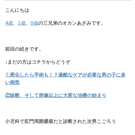
こんにちは
4歳
、
2歳
、
0歳
の三兄弟のオカンあざみです。
前回の続きです。
↓まだの方はコチラからどうぞ
①
悪化したら手術も！？過酷なケアが必要な男の子に多
い病気
②診断、そして想像以上に大変な治療の始まり
小児科で肛門周囲膿瘍だと診断された次男こごろう