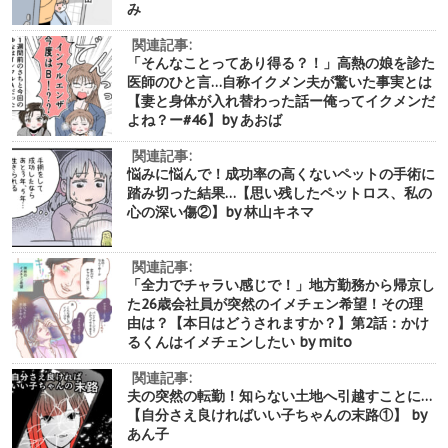
み
関連記事:
「そんなことってあり得る？！」高熱の娘を診た
医師のひと言…自称イクメン夫が驚いた事実とは
【妻と身体が入れ替わった話ー俺ってイクメンだ
よね？ー#46】by あおば
関連記事:
悩みに悩んで！成功率の高くないペットの手術に
踏み切った結果…【思い残したペットロス、私の
心の深い傷②】by 林山キネマ
関連記事:
「全力でチャラい感じで！」地方勤務から帰京し
た26歳会社員が突然のイメチェン希望！その理
由は？【本日はどうされますか？】第2話：かけ
るくんはイメチェンしたい by mito
関連記事:
夫の突然の転勤！知らない土地へ引越すことに…
【自分さえ良ければいい子ちゃんの末路①】 by
あん子