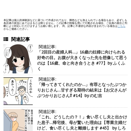
本記事は個人的体験談などに基づいて作成されており、脚色なども加えられている場合もあり、必ずしも
各読者の状況にあてはまるとは限りません。この記事の情報を用いて行動される場合、ご自身の責任と判
断により対応いただけますようお願い致します。 尚、記事に不適切な内容が含まれている場合は
こちら
からご連絡ください。
関連記事
関連記事:
「2回目の産婦人科…」16歳の妊婦に向けられる
好奇の目。お腹が大きくなった先を想像して思う
のは【16歳、命と向き合うとき #77】by ふくふ
く
関連記事:
「帰ってきてくれたのか…」有罪となったぶつか
りおじさん…甘すぎる期待の結末は【お父さんが
ぶつかりおじさん⁉︎ #14】by のむ吉
関連記事:
「これ、どうしたの？！」食い尽くし夫と出かけ
た息子…帰宅後、母が驚いた理由は【専業主婦だ
けど、食い尽くし夫と離婚します #45】 by しろ