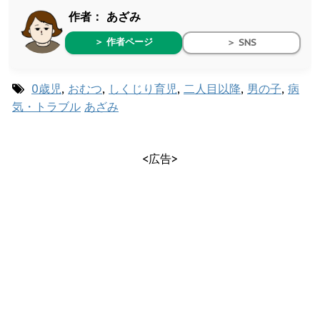
作者：
あざみ
＞ 作者ページ
＞ SNS
0歳児
,
おむつ
,
しくじり育児
,
二人目以降
,
男の子
,
病
気・トラブル
あざみ
<広告>