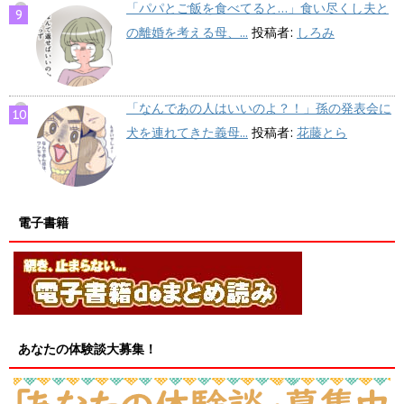
「パパとご飯を食べてると…」食い尽くし夫と
の離婚を考える母、...
投稿者:
しろみ
「なんであの人はいいのよ？！」孫の発表会に
犬を連れてきた義母...
投稿者:
花藤とら
電子書籍
あなたの体験談大募集！