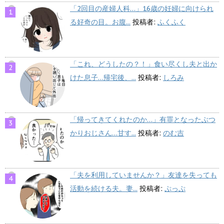
「2回目の産婦人科…」16歳の妊婦に向けられ
る好奇の目。お腹...
投稿者:
ふくふく
「これ、どうしたの？！」食い尽くし夫と出か
けた息子…帰宅後、...
投稿者:
しろみ
「帰ってきてくれたのか…」有罪となったぶつ
かりおじさん…甘す...
投稿者:
のむ吉
「夫を利用していませんか？」友達を失っても
活動を続ける夫。妻...
投稿者:
ぷっぷ