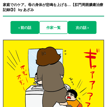
家庭でのケア。母の身体が悲鳴を上げる…【肛門周囲膿瘍治療
記録③】 by あざみ
‹ 前の話
作家一覧
次の話 ›