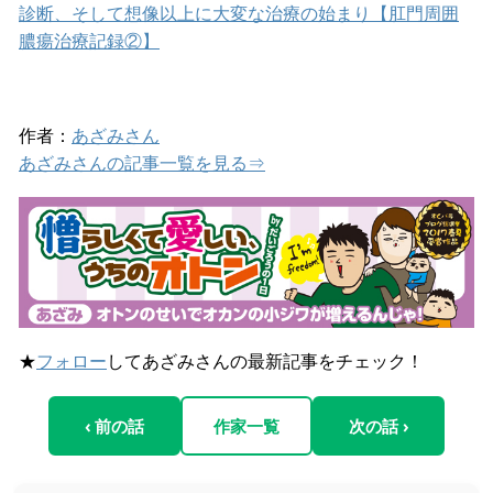
診断、そして想像以上に大変な治療の始まり【肛門周囲
膿瘍治療記録②】
作者：
あざみさん
あざみさんの記事一覧を見る⇒
★
フォロー
してあざみさんの最新記事をチェック！
‹ 前の話
作家一覧
次の話 ›