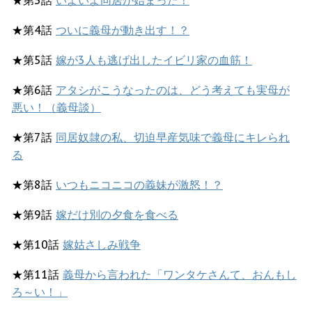
★第3話
いよいよ同居が始まった！
★第4話
ついに義母が動き出す！？
★第5話
嫁が3人も逃げ出したイビリ家の血筋！
★第6話
アタシがこうなったのは、どう考えても実母が
悪い！（義母談）
★第7話
同居奴隷の私、切迫早産気味で義母にキレられ
る
★第8話
いつもニコニコの義妹が激怒！？
★第9話
嫁だけ別の夕食を食べる
★第10話
嫁姑さしみ戦争
★第11話
義母から言われた「ワンタケさんて、おんもし
ろ～い！」