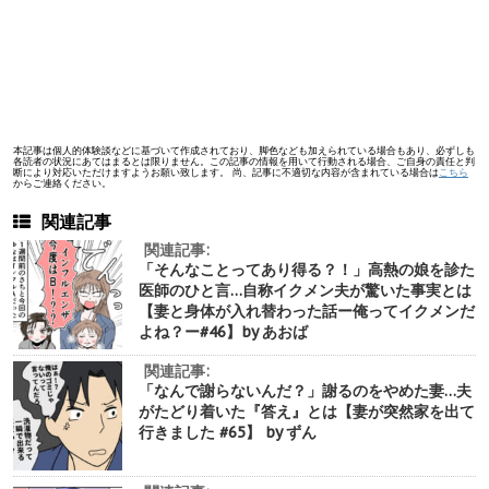
本記事は個人的体験談などに基づいて作成されており、脚色なども加えられている場合もあり、必ずしも
各読者の状況にあてはまるとは限りません。この記事の情報を用いて行動される場合、ご自身の責任と判
断により対応いただけますようお願い致します。 尚、記事に不適切な内容が含まれている場合は
こちら
からご連絡ください。
関連記事
関連記事:
「そんなことってあり得る？！」高熱の娘を診た
医師のひと言…自称イクメン夫が驚いた事実とは
【妻と身体が入れ替わった話ー俺ってイクメンだ
よね？ー#46】by あおば
関連記事:
「なんで謝らないんだ？」謝るのをやめた妻…夫
がたどり着いた『答え』とは【妻が突然家を出て
行きました #65】 by ずん