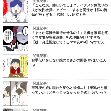
関連記事:
「こんな夫、嬉しいでしょ？」イクメン気取りの
夫が女性社員にアピール…すると同僚が【私の義
母が神すぎる！ #29】 by 尾持トモ
関連記事:
「まさか毎日学童行かせるの？」共働き家庭を笑
うママ友が突然謝罪…その理由がひどすぎる
【続！貧乏認定してくるママ友#14】by すじえ
関連記事:
お手伝いをしない娘のまさかの回答 by まいこん
ぶ
関連記事:
卒乳後の娘に現れた変化と後悔…！【卒乳だと思
っていたけどそうじゃなかった？④】 by いっち
ー
関連記事: