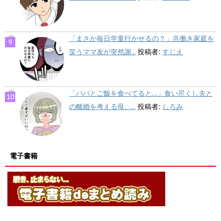
「まさか毎日学童行かせるの？」共働き家庭を
笑うママ友が突然謝...
投稿者:
すじえ
「パパとご飯を食べてると…」食い尽くし夫と
の離婚を考える母、...
投稿者:
しろみ
電子書籍