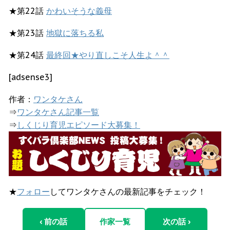
★第22話
かわいそうな義母
★第23話
地獄に落ちる私
★第24話
最終回★やり直しこそ人生よ＾＾
[adsense3]
作者：
ワンタケさん
⇒
ワンタケさん記事一覧
⇒
しくじり育児エピソード大募集！
★
フォロー
してワンタケさんの最新記事をチェック！
‹ 前の話
作家一覧
次の話 ›