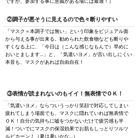
ですが、参加する事に意義がある場には最適！）
②調子が悪そうに見えるので色々断りやすい
「マスク＝本調子では無い」という印象をビジュアル面
から与える事が出来る。勧められた飲食物なども断りや
すくなる上に、「今日は（こんな感じなもんで）早めに
おいとまします…」と、「気遣いヨメ」が言い出しにくい
本音も、マスクがあれば自由自在！
③表情が読まれないのもイイ！無表情でＯＫ！
「気遣いヨメ」ならついうっかり笑顔で対応してしまい
疲れてしまう場面でも、マスクに隠れていれば無表情で
ＯＫ！自分の気持ちに嘘をつかないだけで疲労感も半
減！ついでにマスクの保湿効果でお肌もしっとりツルツ
ルピカーン！（夏は暑いかな…）