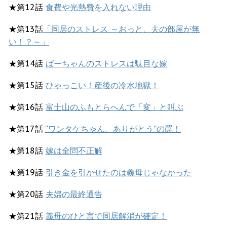
★第12話
食費や光熱費を入れない理由
★第13話
「同居のストレス ～おっと、夫の部屋が無
い！？～」
★第14話
ばーちゃんのストレスは駄目な嫁
★第15話
ひゃっこい！産後の冷水地獄！
★第16話
富士山のふもとらへんで「変」と叫ぶ
★第17話
“ワンタケちゃん、ありがとう”の罠！
★第18話
嫁は全問不正解
★第19話
引き金を引かせたのは義母じゃなかった
★第20話
夫婦の最終通告
★第21話
義母のひと言で同居解消が確定！