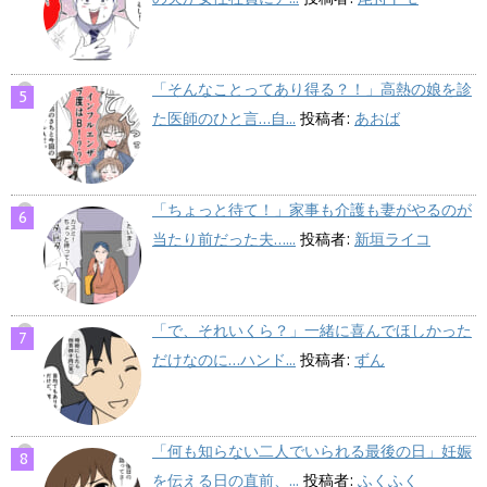
「そんなことってあり得る？！」高熱の娘を診
た医師のひと言…自...
投稿者:
あおば
「ちょっと待て！」家事も介護も妻がやるのが
当たり前だった夫…...
投稿者:
新垣ライコ
「で、それいくら？」一緒に喜んでほしかった
だけなのに…ハンド...
投稿者:
ずん
「何も知らない二人でいられる最後の日」妊娠
を伝える日の直前、...
投稿者:
ふくふく