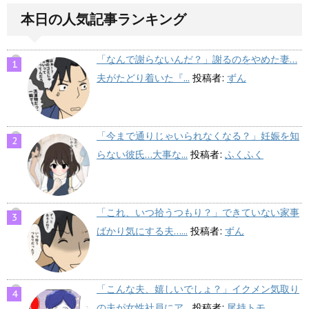
本日の人気記事ランキング
「なんで謝らないんだ？」謝るのをやめた妻…
夫がたどり着いた『...
投稿者:
ずん
「今まで通りじゃいられなくなる？」妊娠を知
らない彼氏…大事な...
投稿者:
ふくふく
「これ、いつ拾うつもり？」できていない家事
ばかり気にする夫…...
投稿者:
ずん
「こんな夫、嬉しいでしょ？」イクメン気取り
の夫が女性社員にア...
投稿者:
尾持トモ