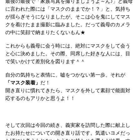
最後の最後で「家族写真を撮りましょうよ～ん♪」と義母
に言われた際には「マスクのままでか！？」と、気持ち
が揺らぎそうになりましたが、そこは心を鬼にしてマス
クを着けたまま撮影に臨みました。だって義母のカメラ
の中に笑顔で納まりたくないもん★
これからも義母に会う時には、絶対にマスクをして会う
と心に決めました。その際、同席した好きな人には、目
で笑いかけて差別化を図ります＾＾
自分の気持ちと表情に、嘘をつかない第一歩、それが
「マスク装着」
だ！
開き直りに慣れてきたら、マスクを外して素顔で能面対
応するのもアリかと思うよ！！
そして次回は今回の続き、義実家を訪問した際に献上し
たお持たせについての開き直り話です。気遣いヨメだっ