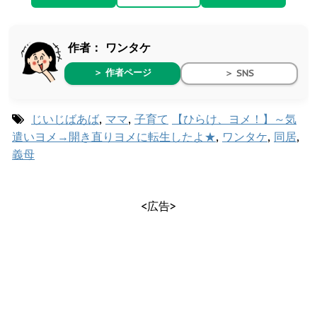
作者：
ワンタケ
＞ 作者ページ
＞ SNS
じいじばあば
,
ママ
,
子育て
【ひらけ、ヨメ！】～気
遣いヨメ→開き直りヨメに転生したよ★
,
ワンタケ
,
同居
,
義母
<広告>