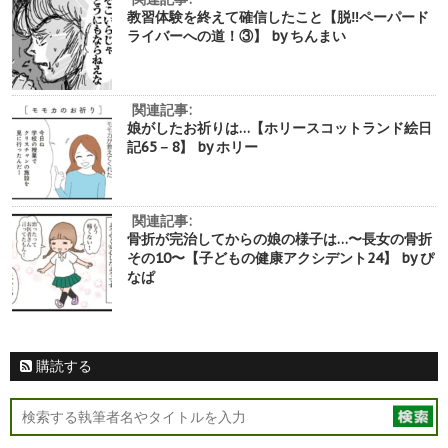
教習体験を終えて確信したこと【脱‼︎ペーパード
ライバーへの道！③】 by ちんまい
関連記事:
娘がしたお祈りは…【ホリースコットランド絵日
記65－8】 by ホリー
関連記事:
骨折が完治してからの娘の様子は…〜長女の骨折
その10〜【子どもの健康アクシデント24】 by ぴ
なぱ
購読する