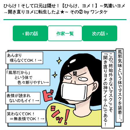
ひらけ！そして口元は隠せ！【ひらけ、ヨメ！】～気遣いヨメ
→開き直りヨメに転生したよ★～ その② by ワンタケ
‹ 前の話
作家一覧
次の話 ›