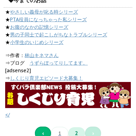
◆今までのお話
★
やさしい義母が叱る時シリーズ
★
PTA役員になっちゃった私シリーズ
★
お腹のなかの記憶シリーズ
★
男の子同士で起こしがちなトラブルシリーズ
★
小学生のいじめシリーズ
⇒作者：
林山キネマさん
⇒ブログ
うずらぽってりしてます。
[adsense2]
⇒
しくじり育児エピソード大募集！
</
‹
1
2
›