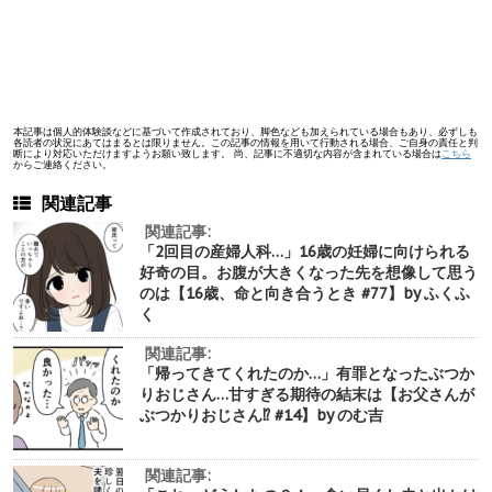
本記事は個人的体験談などに基づいて作成されており、脚色なども加えられている場合もあり、必ずしも
各読者の状況にあてはまるとは限りません。この記事の情報を用いて行動される場合、ご自身の責任と判
断により対応いただけますようお願い致します。 尚、記事に不適切な内容が含まれている場合は
こちら
からご連絡ください。
関連記事
関連記事:
「2回目の産婦人科…」16歳の妊婦に向けられる
好奇の目。お腹が大きくなった先を想像して思う
のは【16歳、命と向き合うとき #77】by ふくふ
く
関連記事:
「帰ってきてくれたのか…」有罪となったぶつか
りおじさん…甘すぎる期待の結末は【お父さんが
ぶつかりおじさん⁉︎ #14】by のむ吉
関連記事: