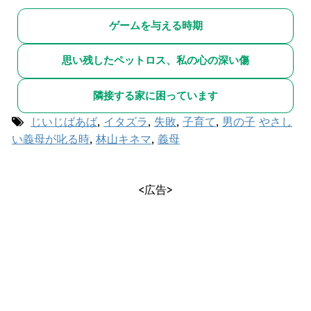
ゲームを与える時期
思い残したペットロス、私の心の深い傷
隣接する家に困っています
じいじばあば
,
イタズラ
,
失敗
,
子育て
,
男の子
やさし
い義母が叱る時
,
林山キネマ
,
義母
<広告>