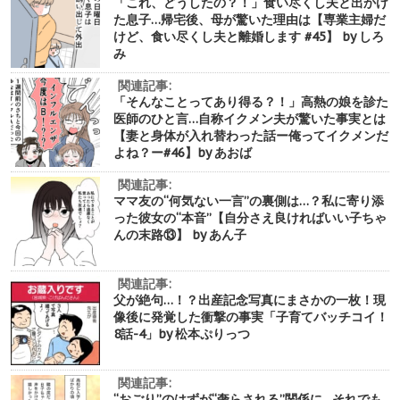
「これ、どうしたの？！」食い尽くし夫と出かけ
た息子…帰宅後、母が驚いた理由は【専業主婦だ
けど、食い尽くし夫と離婚します #45】 by しろ
み
関連記事:
「そんなことってあり得る？！」高熱の娘を診た
医師のひと言…自称イクメン夫が驚いた事実とは
【妻と身体が入れ替わった話ー俺ってイクメンだ
よね？ー#46】by あおば
関連記事:
ママ友の“何気ない一言”の裏側は…？私に寄り添
った彼女の“本音”【自分さえ良ければいい子ちゃ
んの末路⑬】 by あん子
関連記事:
父が絶句…！？出産記念写真にまさかの一枚！現
像後に発覚した衝撃の事実「子育てバッチコイ！
8話-4」by 松本ぷりっつ
関連記事:
“おごり”のはずが“奢らされる”関係に…それでも