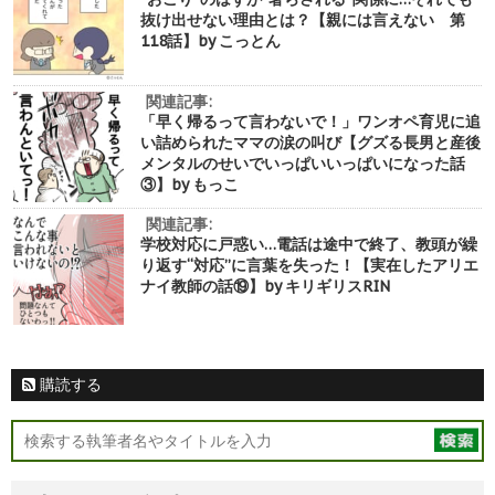
抜け出せない理由とは？【親には言えない 第
118話】by こっとん
関連記事:
「早く帰るって言わないで！」ワンオペ育児に追
い詰められたママの涙の叫び【グズる長男と産後
メンタルのせいでいっぱいいっぱいになった話
③】by もっこ
関連記事:
学校対応に戸惑い…電話は途中で終了、教頭が繰
り返す“対応”に言葉を失った！【実在したアリエ
ナイ教師の話⑲】by キリギリスRIN
購読する