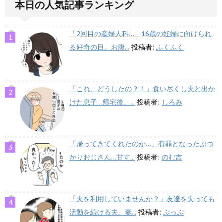
本日の人気記事ランキング
「2回目の産婦人科…」16歳の妊婦に向けられ
る好奇の目。お腹...
投稿者:
ふくふく
「これ、どうしたの？！」食い尽くし夫と出か
けた息子…帰宅後、...
投稿者:
しろみ
「帰ってきてくれたのか…」有罪となったぶつ
かりおじさん…甘す...
投稿者:
のむ吉
「夫を利用していませんか？」友達を失っても
活動を続ける夫。妻...
投稿者:
ぷっぷ