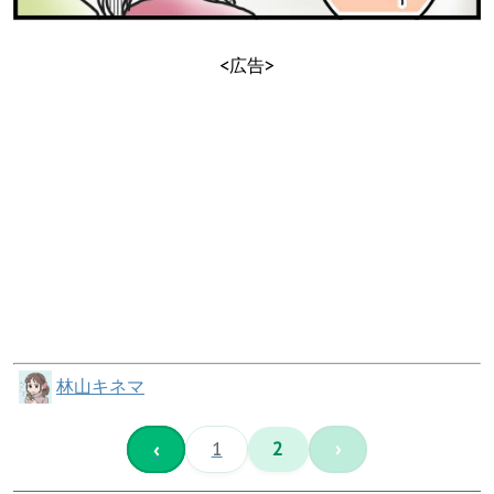
<広告>
林山キネマ
‹
1
2
›