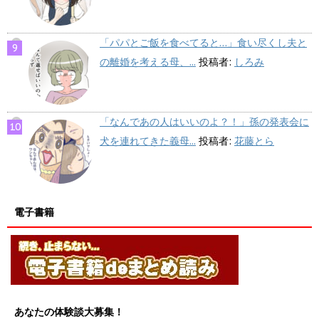
「パパとご飯を食べてると…」食い尽くし夫と
の離婚を考える母、...
投稿者:
しろみ
「なんであの人はいいのよ？！」孫の発表会に
犬を連れてきた義母...
投稿者:
花藤とら
電子書籍
あなたの体験談大募集！