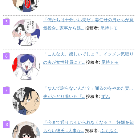
「俺たちは十分いい夫だ」妻任せの男たちが意
気投合…家事から逃...
投稿者:
尾持トモ
「こんな夫、嬉しいでしょ？」イクメン気取り
の夫が女性社員にア...
投稿者:
尾持トモ
「なんで謝らないんだ？」謝るのをやめた妻…
夫がたどり着いた『...
投稿者:
ずん
「今まで通りじゃいられなくなる？」妊娠を知
らない彼氏…大事な...
投稿者:
ふくふく