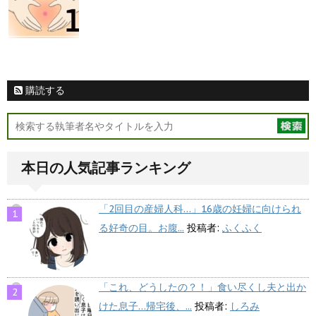
購読する
本日の人気記事ランキング
「2回目の産婦人科…」16歳の妊婦に向けられ
る好奇の目。お腹...
投稿者:
ふくふく
「これ、どうしたの？！」食い尽くし夫と出か
けた息子…帰宅後、...
投稿者:
しろみ