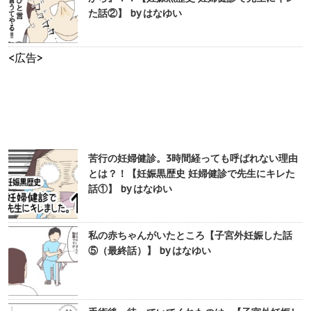
た話②】 by はなゆい
<広告>
苦行の妊婦健診。3時間経っても呼ばれない理由
とは？！【妊娠黒歴史 妊婦健診で先生にキレた
話①】 by はなゆい
私の赤ちゃんがいたところ【子宮外妊娠した話
⑤（最終話）】 by はなゆい