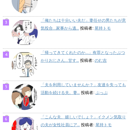
「俺たちは十分いい夫だ」妻任せの男たちが意
気投合…家事から逃...
投稿者:
尾持トモ
「帰ってきてくれたのか…」有罪となったぶつ
かりおじさん…甘す...
投稿者:
のむ吉
「夫を利用していませんか？」友達を失っても
活動を続ける夫。妻...
投稿者:
ぷっぷ
「こんな夫、嬉しいでしょ？」イクメン気取り
の夫が女性社員にア...
投稿者:
尾持トモ