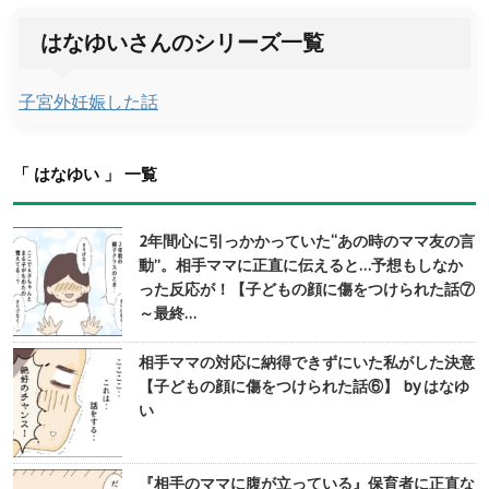
はなゆいさんのシリーズ一覧
子宮外妊娠した話
「 はなゆい 」 一覧
2年間心に引っかかっていた“あの時のママ友の言
動”。相手ママに正直に伝えると…予想もしなか
った反応が！【子どもの顔に傷をつけられた話⑦
～最終…
相手ママの対応に納得できずにいた私がした決意
【子どもの顔に傷をつけられた話⑥】 by はなゆ
い
『相手のママに腹が立っている』保育者に正直な