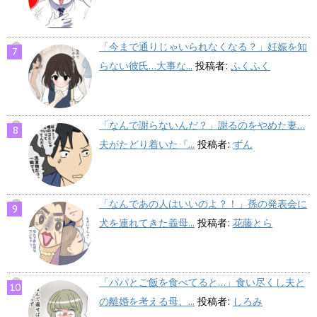
「今まで通りじゃいられなくなる？」妊娠を知
らない彼氏…大事な...
投稿者:
ふくふく
「なんで謝らないんだ？」謝るのをやめた妻…
夫がたどり着いた『...
投稿者:
ずん
「なんであの人はいいのよ？！」孫の発表会に
犬を連れてきた義母...
投稿者:
花藤とら
「パパとご飯を食べてると…」食い尽くし夫と
の離婚を考える母、...
投稿者:
しろみ