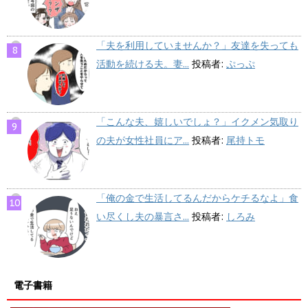
「夫を利用していませんか？」友達を失っても
活動を続ける夫。妻...
投稿者:
ぷっぷ
「こんな夫、嬉しいでしょ？」イクメン気取り
の夫が女性社員にア...
投稿者:
尾持トモ
「俺の金で生活してるんだからケチるなよ」食
い尽くし夫の暴言さ...
投稿者:
しろみ
電子書籍