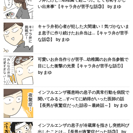
い出来事”【キャラ弁が苦手な話③】 by まゆ
キャラ弁初心者が犯した大間違い！気づかないま
ま息子に作り続けたお弁当は…【キャラ弁が苦手
な話②】 by まゆ
可愛いお弁当作りが苦手…幼稚園のお弁当参観で
目にした衝撃の光景【キャラ弁が苦手な話①】
by まゆ
インフルエンザ罹患時の息子の異常行動を病院で
聞いてみると…すべてに納得がいった医師の話
【長男が夜驚症だった話④～最終話～】 by まゆ
インフルエンザの息子が冷蔵庫を指さし突然叫び
出したことは…【長男が夜驚症だった話③】 by