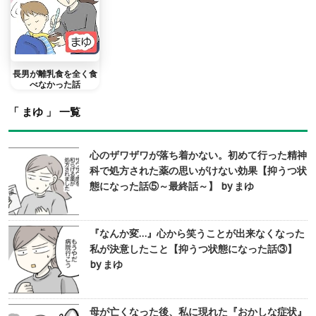
長男が離乳食を全く食
べなかった話
「 まゆ 」 一覧
心のザワザワが落ち着かない。初めて行った精神
科で処方された薬の思いがけない効果【抑うつ状
態になった話⑤～最終話～】 by まゆ
『なんか変…』心から笑うことが出来なくなった
私が決意したこと【抑うつ状態になった話③】
by まゆ
母が亡くなった後、私に現れた『おかしな症状』