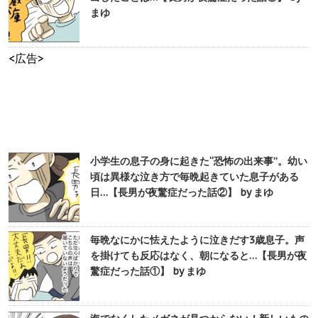
まゆ
<広告>
小学生の息子の身に起きた“恐怖の出来事”。幼い
頃は異様な泣き方で毎晩起きていた息子がある
日…【長男が夜驚症だった話②】 by まゆ
毎晩なにかに怯えたように泣きだす3歳息子。声
を掛けても反応はなく、朝になると…【長男が夜
驚症だった話①】 by まゆ