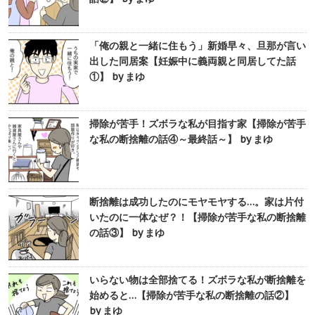
「俺の親と一緒に住もう」新婚早々、旦那が言い
出した同居案【妊娠中に義両親と同居してた話
①】 by まゆ
掃除が苦手！ズボラな私が目指す家【掃除が苦手
な私の断捨離の話④～最終話～】 by まゆ
断捨離は成功したのにモヤモヤする…。家は片付
いたのに一体なぜ？！【掃除が苦手な私の断捨離
の話③】 by まゆ
いらない物は全部捨てる！ズボラな私が断捨離を
始めると…【掃除が苦手な私の断捨離の話②】
by まゆ