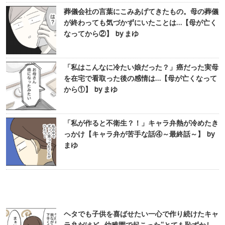
葬儀会社の言葉にこみあげてきたもの。母の葬儀
が終わっても気づかずにいたことは…【母が亡く
なってから②】 by まゆ
「私はこんなに冷たい娘だった？」癌だった実母
を在宅で看取った後の感情は…【母が亡くなって
から①】 by まゆ
「私が作ると不衛生？！」キャラ弁熱が冷めたき
っかけ【キャラ弁が苦手な話④～最終話～】 by
まゆ
ヘタでも子供を喜ばせたい一心で作り続けたキャ
ラ弁だけど…幼稚園で起こった“とても恥ずかし