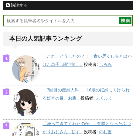
購読する
本日の人気記事ランキング
「これ、どうしたの？！」食い尽くし夫と出か
けた息子…帰宅後、...
投稿者:
しろみ
「2回目の産婦人科…」16歳の妊婦に向けられ
る好奇の目。お腹...
投稿者:
ふくふく
「帰ってきてくれたのか…」有罪となったぶつ
かりおじさん…甘す...
投稿者:
のむ吉