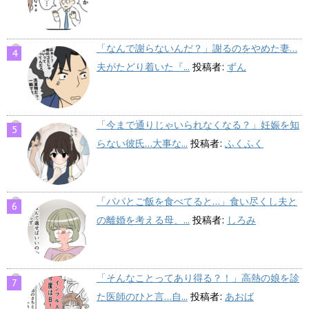
「なんで謝らないんだ？」謝るのをやめた妻…
夫がたどり着いた『...
投稿者:
ずん
「今まで通りじゃいられなくなる？」妊娠を知
らない彼氏…大事な...
投稿者:
ふくふく
「パパとご飯を食べてると…」食い尽くし夫と
の離婚を考える母、...
投稿者:
しろみ
「そんなことってあり得る？！」高熱の娘を診
た医師のひと言…自...
投稿者:
あおば