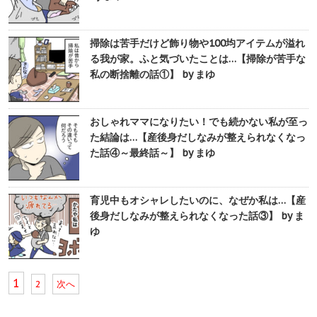
掃除は苦手だけど飾り物や100均アイテムが溢れ
る我が家。ふと気づいたことは…【掃除が苦手な
私の断捨離の話①】 by まゆ
おしゃれママになりたい！でも続かない私が至っ
た結論は…【産後身だしなみが整えられなくなっ
た話④～最終話～】 by まゆ
育児中もオシャレしたいのに、なぜか私は…【産
後身だしなみが整えられなくなった話③】 by ま
ゆ
1
2
次へ