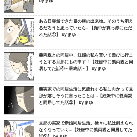
by まゆ
ある日突然できた目の横の出来物。そのうち消え
るだろうと思っていたら…【顔中が真っ赤にただ
れた話①】 by まゆ
義両親との同居中、妊婦の私を置いて遊びに行こ
うとする旦那にもの申す！【妊娠中に義両親と同
居してた話④～最終話～】 by まゆ
義実家での同居生活に気疲れする私に向かって旦
那が嬉しそうに言ったことは…【妊娠中に義両親
と同居してた話③】 by まゆ
旦那の実家で新婚同居生活。徐々に私は耐えられ
なくなっていく…【妊娠中に義両親と同居してた
話②】 by まゆ