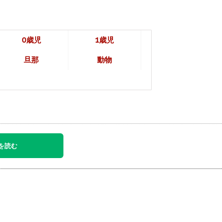
0歳児
1歳児
旦那
動物
を読む
。