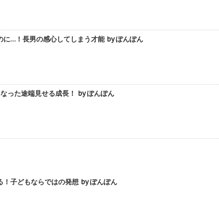
に…！長男の感心してしまう才能 by ぽんぽん
なった途端見せる成長！ by ぽんぽん
！子どもならではの発想 by ぽんぽん