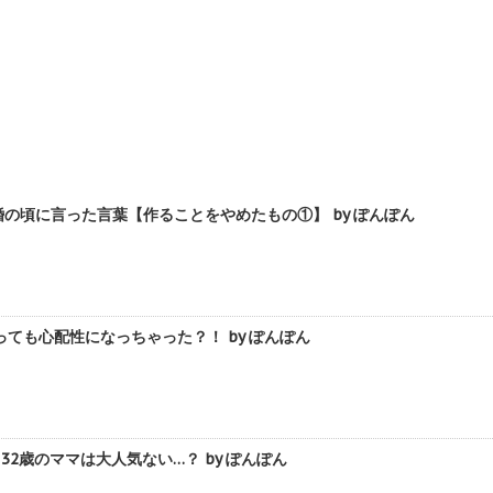
の頃に言った言葉【作ることをやめたもの①】 by ぽんぽん
ても心配性になっちゃった？！ by ぽんぽん
32歳のママは大人気ない…？ by ぽんぽん