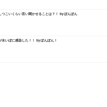
つこいくらい言い聞かせることは？！ by ぽんぽん
水いぼに感染した！！ by ぽんぽん！