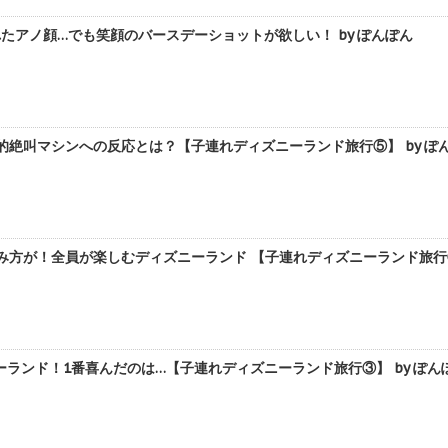
たアノ顔…でも笑顔のバースデーショットが欲しい！ by ぽんぽん
的絶叫マシンへの反応とは？【子連れディズニーランド旅行⑤】 by ぽ
み方が！全員が楽しむディズニーランド 【子連れディズニーランド旅行④
ランド！1番喜んだのは…【子連れディズニーランド旅行③】 by ぽん