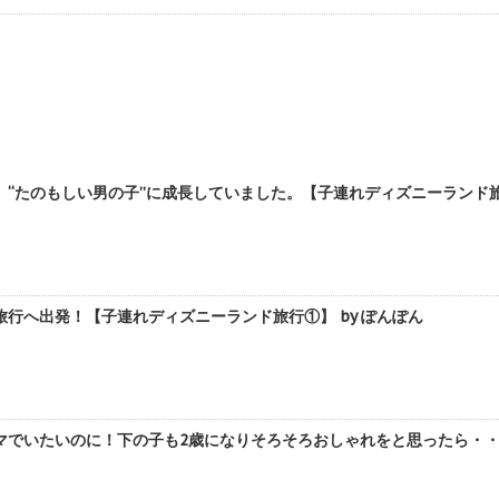
“たのもしい男の子”に成長していました。【子連れディズニーランド旅行
行へ出発！【子連れディズニーランド旅行①】 by ぽんぽん
でいたいのに！下の子も2歳になりそろそろおしゃれをと思ったら・・・