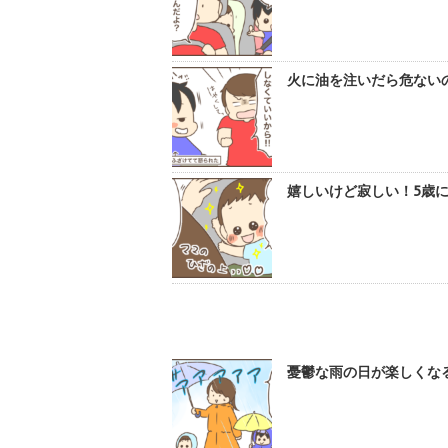
火に油を注いだら危ないの
嬉しいけど寂しい！5歳に
憂鬱な雨の日が楽しくなる