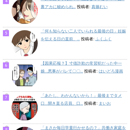
裏アカに秘められ...
投稿者:
真篠むい
「何も知らない二人でいられる最後の日」妊娠
を伝える日の直前、...
投稿者:
ふくふく
【因果応報？】寸借詐欺の常習犯だった中一
娘…悪事がバレて〇〇...
投稿者:
はいどろ漫画
「あたし、わかんないから！」最後までタメ
口…開き直る店員。口...
投稿者:
まいお
「まさか毎日学童行かせるの？」共働き家庭を