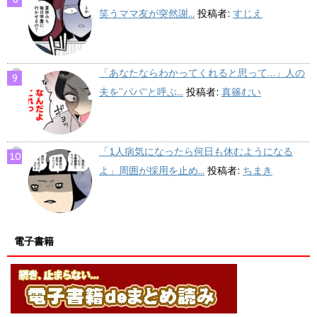
笑うママ友が突然謝...
投稿者:
すじえ
「あなたならわかってくれると思って…」人の
夫を“パパ”と呼ぶ...
投稿者:
真篠むい
「1人病気になったら何日も休むようになる
よ」周囲が採用を止め...
投稿者:
ちまき
電子書籍