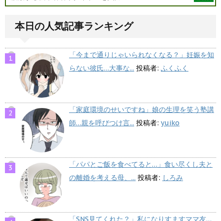
本日の人気記事ランキング
「今まで通りじゃいられなくなる？」妊娠を知
らない彼氏…大事な...
投稿者:
ふくふく
「家庭環境のせいですね」娘の生理を笑う塾講
師…親を呼びつけ言...
投稿者:
yuiko
「パパとご飯を食べてると…」食い尽くし夫と
の離婚を考える母、...
投稿者:
しろみ
「SNS見てくれた？」私になりすますママ友…