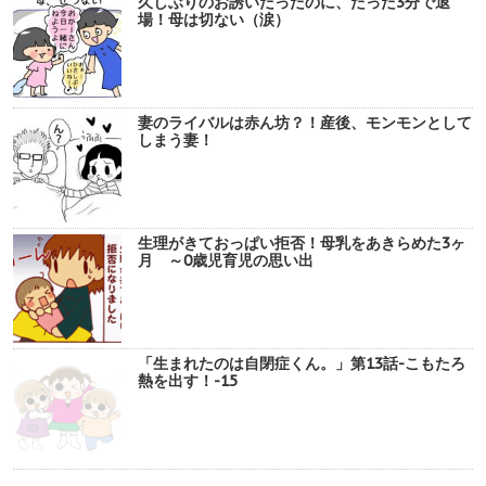
久しぶりのお誘いだったのに、たった3分で退
場！母は切ない（涙）
妻のライバルは赤ん坊？！産後、モンモンとして
しまう妻！
生理がきておっぱい拒否！母乳をあきらめた3ヶ
月 ～0歳児育児の思い出
「生まれたのは自閉症くん。」第13話-こもたろ
熱を出す！-15