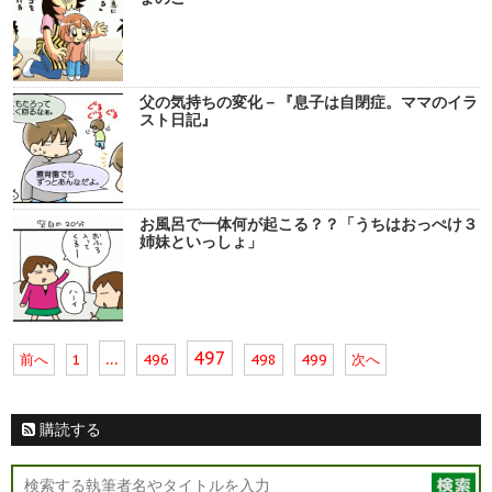
父の気持ちの変化－『息子は自閉症。ママのイラ
スト日記』
お風呂で一体何が起こる？？「うちはおっぺけ３
姉妹といっしょ」
…
497
前へ
1
496
498
499
次へ
購読する