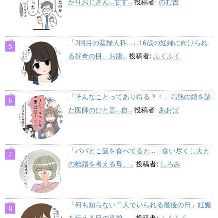
かりおじさん…甘す...
投稿者:
のむ吉
「2回目の産婦人科…」16歳の妊婦に向けられ
る好奇の目。お腹...
投稿者:
ふくふく
「そんなことってあり得る？！」高熱の娘を診
た医師のひと言…自...
投稿者:
あおば
「パパとご飯を食べてると…」食い尽くし夫と
の離婚を考える母、...
投稿者:
しろみ
「何も知らない二人でいられる最後の日」妊娠