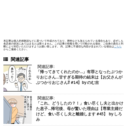
本記事は個人的体験談などに基づいて作成されており、脚色なども加えられている場合もあり、必ずしも
各読者の状況にあてはまるとは限りません。この記事の情報を用いて行動される場合、ご自身の責任と判
断により対応いただけますようお願い致します。 尚、記事に不適切な内容が含まれている場合は
こちら
からご連絡ください。
関連記事
関連記事:
「帰ってきてくれたのか…」有罪となったぶつか
りおじさん…甘すぎる期待の結末は【お父さんが
ぶつかりおじさん⁉︎ #14】by のむ吉
関連記事:
「これ、どうしたの？！」食い尽くし夫と出かけ
た息子…帰宅後、母が驚いた理由は【専業主婦だ
けど、食い尽くし夫と離婚します #45】 by しろ
み