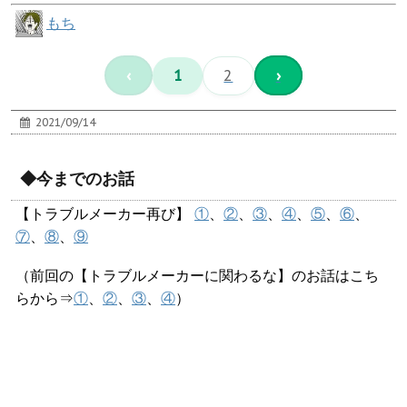
もち
‹
1
2
›
2021/09/14
◆今までのお話
【トラブルメーカー再び】
①
、
②
、
③
、
④
、
⑤
、
⑥
、
⑦
、
⑧
、
⑨
（前回の【トラブルメーカーに関わるな】のお話はこち
らから⇒
①
、
②
、
③
、
④
）