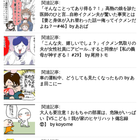
関連記事:
「そんなことってあり得る？！」高熱の娘を診た
医師のひと言…自称イクメン夫が驚いた事実とは
【妻と身体が入れ替わった話ー俺ってイクメンだ
よね？ー#46】by あおば
関連記事:
「こんな夫、嬉しいでしょ？」イクメン気取りの
夫が女性社員にアピール…すると同僚が【私の義
母が神すぎる！ #29】 by 尾持トモ
関連記事:
車の運転中、どうしても見たくなったもの by あ
ま田こにー
関連記事:
大人も要注意！おもちゃの部屋は、危険がいっぱ
い【VSこども！我が家のヒヤリハット備忘録
⑫】 by koyome