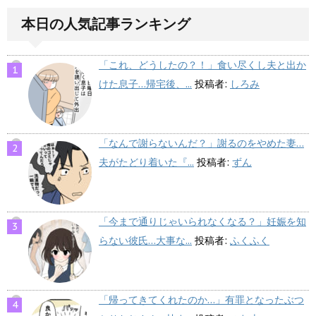
本日の人気記事ランキング
「これ、どうしたの？！」食い尽くし夫と出か
けた息子…帰宅後、...
投稿者:
しろみ
「なんで謝らないんだ？」謝るのをやめた妻…
夫がたどり着いた『...
投稿者:
ずん
「今まで通りじゃいられなくなる？」妊娠を知
らない彼氏…大事な...
投稿者:
ふくふく
「帰ってきてくれたのか…」有罪となったぶつ