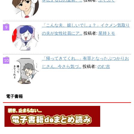
を伝える日の直前、...
投稿者:
ふくふく
「こんな夫、嬉しいでしょ？」イクメン気取り
の夫が女性社員にア...
投稿者:
尾持トモ
「帰ってきてくれ…」有罪となったぶつかりお
じさん…今さら気づ...
投稿者:
のむ吉
電子書籍