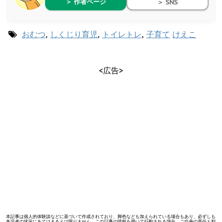
＞ 作者ページ
＞ SNS
おむつ
,
しくじり育児
,
トイレトレ
,
子育て
けえこ
<広告>
本記事は個人的体験談などに基づいて作成されており、脚色なども加えられている場合もあり、必ずしも
各読者の状況にあてはまるとは限りません。この記事の情報を用いて行動される場合、ご自身の責任と判