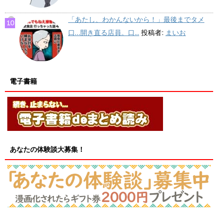
「あたし、わかんないから！」最後までタメ
口…開き直る店員。口...
投稿者:
まいお
電子書籍
あなたの体験談大募集！