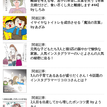
離婚を考える母、息子の本音に言葉を失う【専業
主婦だけど、食い尽くし夫と離婚します #44】
by しろみ
関連記事:
イヤイヤなトイトレを成功させる「魔法の言葉」
by あざみ
関連記事:
元気な子どもたち3人と猫1匹の賑やかで愉快な
家族。人気インスタグラマーのいとよさんの人気
の秘密に迫る！
関連記事:
3人の子育てあるあるが盛りだくさん！今話題の
インスタグラマーリコロコさんとは？
関連記事:
2人目を出産してから増したポンコツ度 by よう
みん