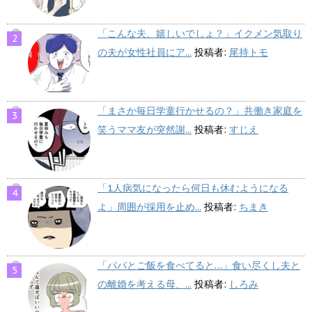
「こんな夫、嬉しいでしょ？」イクメン気取り
の夫が女性社員にア...
投稿者:
尾持トモ
「まさか毎日学童行かせるの？」共働き家庭を
笑うママ友が突然謝...
投稿者:
すじえ
「1人病気になったら何日も休むようになる
よ」周囲が採用を止め...
投稿者:
ちまき
「パパとご飯を食べてると…」食い尽くし夫と
の離婚を考える母、...
投稿者:
しろみ