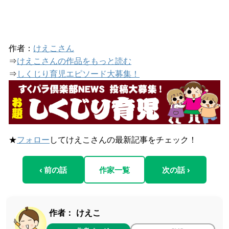
作者：
けえこさん
⇒
けえこさんの作品をもっと読む
⇒
しくじり育児エピソード大募集！
★
フォロー
してけえこさんの最新記事をチェック！
‹ 前の話
作家一覧
次の話 ›
作者：
けえこ