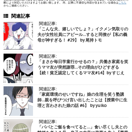
断により対応いただけますようお願い致します。 尚、記事に不適切な内容が含まれている場合は
こちら
からご連絡ください。
関連記事
関連記事:
「こんな夫、嬉しいでしょ？」イクメン気取りの
夫が女性社員にアピール…すると同僚が【私の義
母が神すぎる！ #29】 by 尾持トモ
関連記事:
「まさか毎日学童行かせるの？」共働き家庭を笑
うママ友が突然謝罪…その理由がひどすぎる
【続！貧乏認定してくるママ友#14】by すじえ
関連記事:
「家庭環境のせいですね」娘の生理を笑う塾講
師…親を呼びつけ言い出したことは【授業中に生
理と言わされた娘の話 #6】 by yuiko
関連記事:
「パパとご飯を食べてると…」食い尽くし夫との