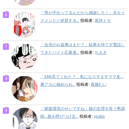
「男が手伝ってるんだから感謝しろ！」夫をイ
クメンだと絶賛する...
投稿者:
尾持トモ
「合否のお返事はまだ？」結果を待てず電話し
てきたバイト応募者...
投稿者:
ちまき
「SNS見てくれた？」私になりすますママ友…
裏アカに秘められ...
投稿者:
真篠むい
「家庭環境のせいですね」娘の生理を笑う塾講
師…親を呼びつけ言...
投稿者:
yuiko