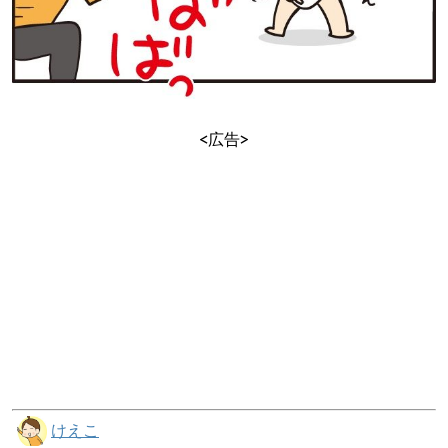
<広告>
けえこ