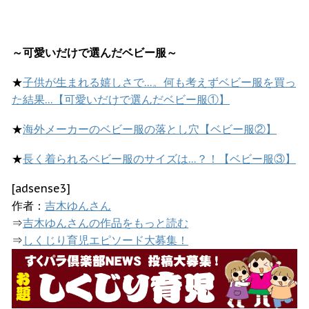
～可愛いだけで選んだベビー服～
★
子供が生まれる嬉しさで…。何も考えずベビー服を買っ
た結果…【可愛いだけで選んだベビー服①】
★
海外メーカーのベビー服の落とし穴【ベビー服②】
★
長く着られるベビー服のサイズは…？！【ベビー服③】
[adsense3]
作者：
吉木ゆんさん
⇒
吉木ゆんさんの作品をもっと読む
⇒
しくじり育児エピソード大募集！