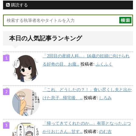
購読する
本日の人気記事ランキング
「2回目の産婦人科…」16歳の妊婦に向けられ
る好奇の目。お腹...
投稿者:
ふくふく
「これ、どうしたの？！」食い尽くし夫と出か
けた息子…帰宅後、...
投稿者:
しろみ
「帰ってきてくれたのか…」有罪となったぶつ
かりおじさん…甘す...
投稿者:
のむ吉