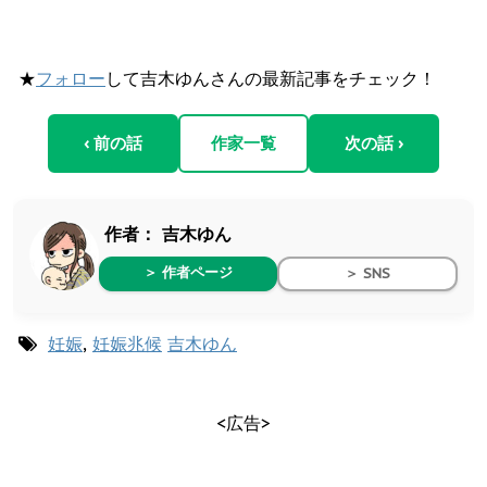
★
フォロー
して吉木ゆんさんの最新記事をチェック！
‹ 前の話
作家一覧
次の話 ›
作者：
吉木ゆん
＞ 作者ページ
＞ SNS
妊娠
,
妊娠兆候
吉木ゆん
<広告>