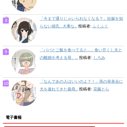
「今まで通りじゃいられなくなる？」妊娠を知
らない彼氏…大事な...
投稿者:
ふくふく
「パパとご飯を食べてると…」食い尽くし夫と
の離婚を考える母、...
投稿者:
しろみ
「なんであの人はいいのよ？！」孫の発表会に
犬を連れてきた義母...
投稿者:
花藤とら
電子書籍