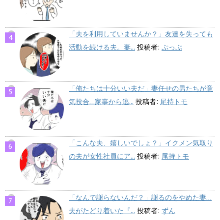
「夫を利用していませんか？」友達を失っても
活動を続ける夫。妻...
投稿者:
ぷっぷ
「俺たちは十分いい夫だ」妻任せの男たちが意
気投合…家事から逃...
投稿者:
尾持トモ
「こんな夫、嬉しいでしょ？」イクメン気取り
の夫が女性社員にア...
投稿者:
尾持トモ
「なんで謝らないんだ？」謝るのをやめた妻…
夫がたどり着いた『...
投稿者:
ずん