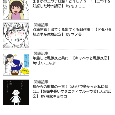
まさかの三つ子妊娠！どうしよう…！【三つ子を
妊娠した時の話②】 by ちょここ
関連記事:
点滴開始！出てくる出てくる副作用！【ドタバタ
切迫早産体験記⑤】 by マメ美
関連記事:
年越しは乳腺炎と共に…【キャベツと乳腺炎②】
by まいこんぶ
関連記事:
母からの衝撃の一言！つわりで辛かった私に母
は…【妊娠中長いマタニティブルーで苦しんだ話
②】 by 弓家キョウコ