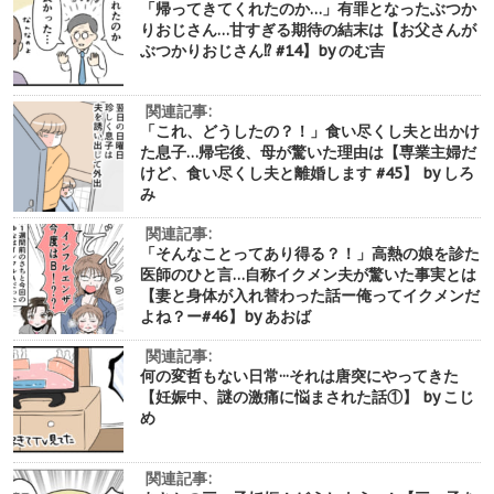
「帰ってきてくれたのか…」有罪となったぶつか
りおじさん…甘すぎる期待の結末は【お父さんが
ぶつかりおじさん⁉︎ #14】by のむ吉
関連記事:
「これ、どうしたの？！」食い尽くし夫と出かけ
た息子…帰宅後、母が驚いた理由は【専業主婦だ
けど、食い尽くし夫と離婚します #45】 by しろ
み
関連記事:
「そんなことってあり得る？！」高熱の娘を診た
医師のひと言…自称イクメン夫が驚いた事実とは
【妻と身体が入れ替わった話ー俺ってイクメンだ
よね？ー#46】by あおば
関連記事:
何の変哲もない日常···それは唐突にやってきた
【妊娠中、謎の激痛に悩まされた話①】 by こじ
め
関連記事: