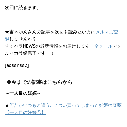
次回に続きます。
★吉木ゆんさんの記事を次回も読みたい方は
メルマガ登
録
しませんか？
すくパラNEWSの最新情報をお届けします！
空メール
でメ
ルマガ登録完了です！！
[adsense2]
◆今までの記事はこちらから
～一人目の妊娠～
★
何だかいつもと違う…？つい買ってしまった妊娠検査薬
【一人目の妊娠①】