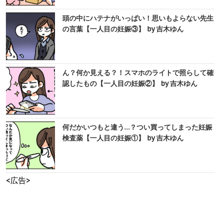
頭の中にハテナがいっぱい！思いもよらない先生
の言葉【一人目の妊娠③】 by 吉木ゆん
ん？何か見える？！スマホのライトで照らして確
認したもの【一人目の妊娠②】 by 吉木ゆん
何だかいつもと違う…？つい買ってしまった妊娠
検査薬【一人目の妊娠①】 by 吉木ゆん
<広告>