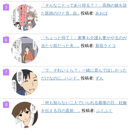
「そんなことってあり得る？！」高熱の娘を診
た医師のひと言…自...
投稿者:
あおば
「ちょっと待て！」家事も介護も妻がやるのが
当たり前だった夫…...
投稿者:
新垣ライコ
「で、それいくら？」一緒に喜んでほしかった
だけなのに…ハンド...
投稿者:
ずん
「何も知らない二人でいられる最後の日」妊娠
を伝える日の直前、...
投稿者:
ふくふく