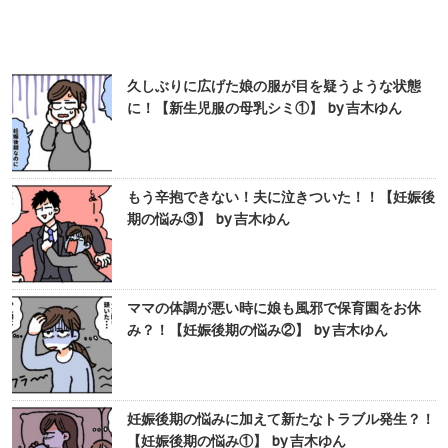
久しぶりに広げた娘の服が目を疑うような状態
に！【新生児服の母乳シミ①】 by 吉木ゆん
もう辛抱できない！夫に泣きついた！！【妊娠後
期の悩み③】 by 吉木ゆん
ママの体調が悪い時に娘も風邪で保育園をお休
み？！【妊娠後期の悩み②】 by 吉木ゆん
妊娠後期の悩みに加えて新たなトラブル発生？！
【妊娠後期の悩み①】 by 吉木ゆん