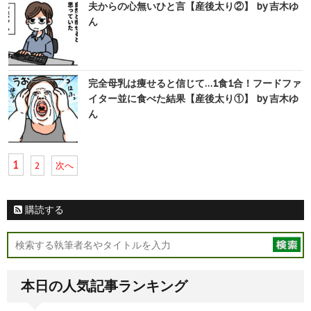
夫からの心無いひと言【産後太り②】 by 吉木ゆ
ん
完全母乳は痩せると信じて…1食1合！フードファ
イター並に食べた結果【産後太り①】 by 吉木ゆ
ん
1
2
次へ
購読する
本日の人気記事ランキング