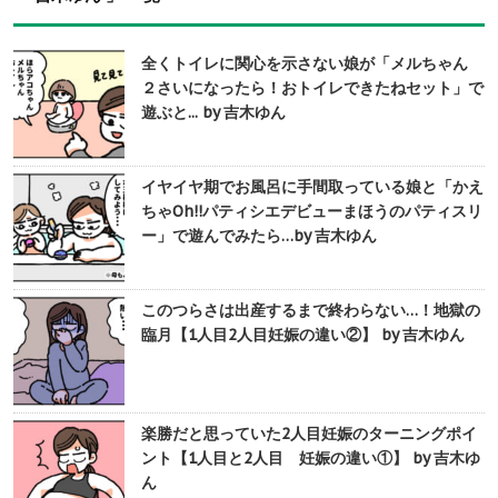
全くトイレに関心を示さない娘が「メルちゃん
２さいになったら！おトイレできたねセット」で
遊ぶと... by 吉木ゆん
イヤイヤ期でお風呂に手間取っている娘と「かえ
ちゃOh!!パティシエデビューまほうのパティスリ
ー」で遊んでみたら…by 吉木ゆん
このつらさは出産するまで終わらない…！地獄の
臨月【1人目2人目妊娠の違い②】 by 吉木ゆん
楽勝だと思っていた2人目妊娠のターニングポイ
ント【1人目と2人目 妊娠の違い①】 by 吉木ゆ
ん