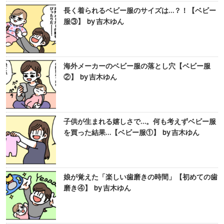
長く着られるベビー服のサイズは…？！【ベビー
服③】 by 吉木ゆん
海外メーカーのベビー服の落とし穴【ベビー服
②】 by 吉木ゆん
子供が生まれる嬉しさで…。何も考えずベビー服
を買った結果…【ベビー服①】 by 吉木ゆん
娘が覚えた「楽しい歯磨きの時間」【初めての歯
磨き④】 by 吉木ゆん