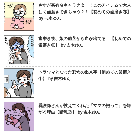
さすが某有名キャラクター！このアイテムで大人
しく歯磨きできちゃう？！【初めての歯磨き③】
by 吉木ゆん
歯磨き後、娘の歯茎から血が出てる！【初めての
歯磨き②】 by 吉木ゆん
トラウマとなった恐怖の出来事【初めての歯磨き
①】 by 吉木ゆん
看護師さんが教えてくれた『ママの抱っこ』を嫌
がる理由【断乳③】 by 吉木ゆん