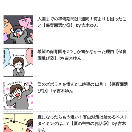
入園までの準備期間は1週間！何よりも困ったこ
と【保育園選び③】 by 吉木ゆん
希望の保育園を2つしか書かなかった理由【保育
園選び②】 by 吉木ゆん
己のズボラさを憎んだ…絶望の12月！【保育園選
び①】 by 吉木ゆん
夏になったらもう遅い！害虫対策は始めるベスト
タイミングは…？【夏の害虫のお話⑤】 by 吉木
ゆん