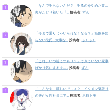
「なんで謝らないんだ？」謝るのをやめた妻…
夫がたどり着いた『...
投稿者:
ずん
「今まで通りじゃいられなくなる？」妊娠を知
らない彼氏…大事な...
投稿者:
ふくふく
「これ、いつ拾うつもり？」できていない家事
ばかり気にする夫…...
投稿者:
ずん
「こんな夫、嬉しいでしょ？」イクメン気取り
の夫が女性社員にア...
投稿者:
尾持トモ