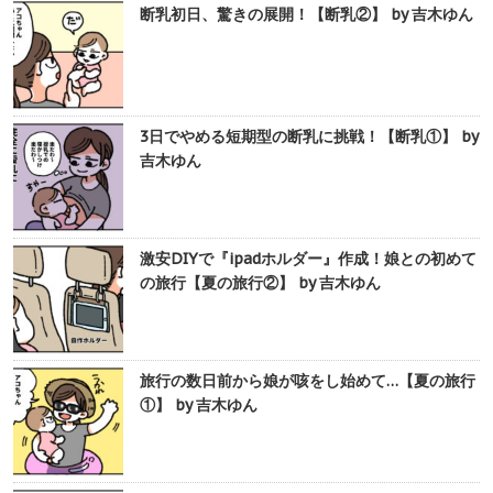
断乳初日、驚きの展開！【断乳②】 by 吉木ゆん
3日でやめる短期型の断乳に挑戦！【断乳①】 by
吉木ゆん
激安DIYで『ipadホルダー』作成！娘との初めて
の旅行【夏の旅行②】 by 吉木ゆん
旅行の数日前から娘が咳をし始めて…【夏の旅行
①】 by 吉木ゆん