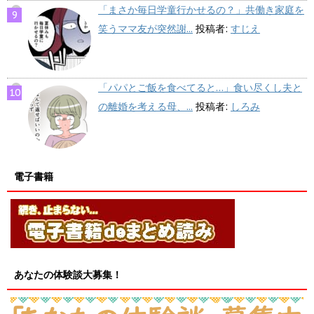
「まさか毎日学童行かせるの？」共働き家庭を
笑うママ友が突然謝...
投稿者:
すじえ
「パパとご飯を食べてると…」食い尽くし夫と
の離婚を考える母、...
投稿者:
しろみ
電子書籍
あなたの体験談大募集！