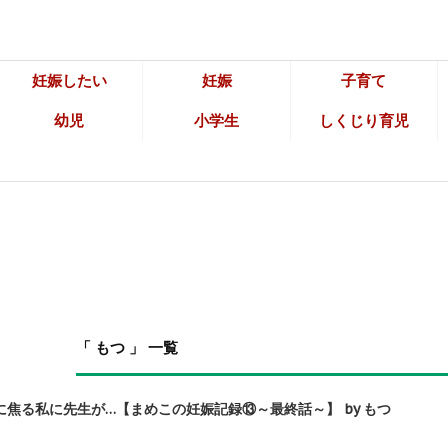
妊娠したい
妊娠
子育て
幼児
小学生
しくじり育児
「 もつ 」 一覧
焦る私に先生が…【まめこの妊娠記録⑬～最終話～】 by もつ