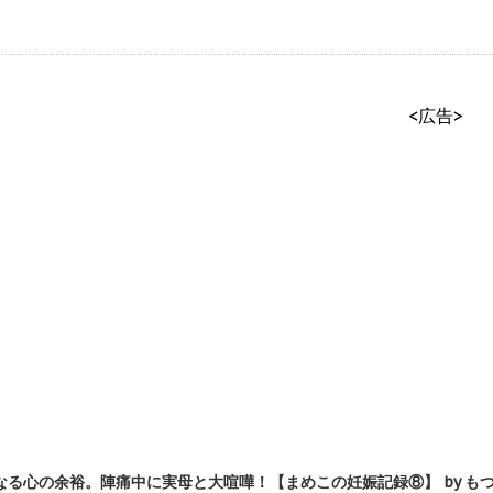
<広告>
る心の余裕。陣痛中に実母と大喧嘩！【まめこの妊娠記録⑧】 by も