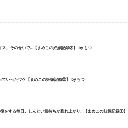
ス。そのせいで…【まめこの妊娠記録③】 by もつ
ていったワケ【まめこの妊娠記録②】 by もつ
復をする毎日。しんどい気持ちが膨れ上がり…【まめこの妊娠記録①】 b