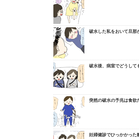
破水した私をおいて旦那が
破水後、病室でどうしても
突然の破水の予兆は食欲だ
妊婦健診でひっかかった糖