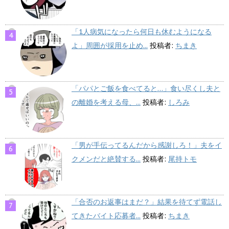
「1人病気になったら何日も休むようになる
よ」周囲が採用を止め...
投稿者:
ちまき
「パパとご飯を食べてると…」食い尽くし夫と
の離婚を考える母、...
投稿者:
しろみ
「男が手伝ってるんだから感謝しろ！」夫をイ
クメンだと絶賛する...
投稿者:
尾持トモ
「合否のお返事はまだ？」結果を待てず電話し
てきたバイト応募者...
投稿者:
ちまき