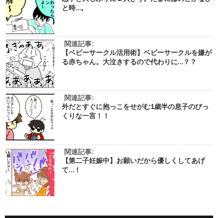
と時…。
関連記事:
【ベビーサークル活用術】ベビーサークルを嫌が
る赤ちゃん。大泣きするので代わりに…？？
関連記事:
外だとすぐに抱っこをせがむ1歳半の息子のびっ
くりな一言！！
関連記事:
【第二子妊娠中】お願いだから優しくしてあげ
て…！