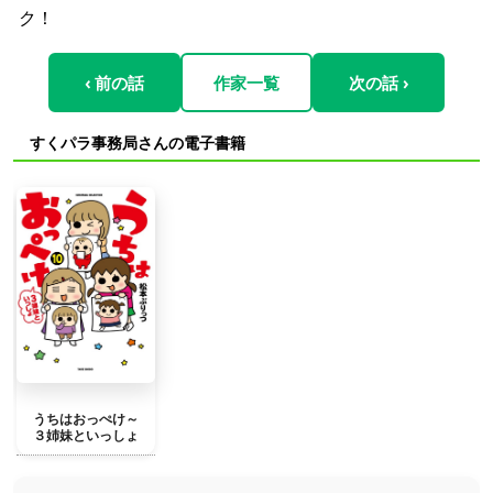
ク！
‹ 前の話
作家一覧
次の話 ›
すくパラ事務局さんの電子書籍
うちはおっぺけ～
３姉妹といっしょ