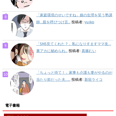
「家庭環境のせいですね」娘の生理を笑う塾講
師…親を呼びつけ言...
投稿者:
yuiko
「SNS見てくれた？」私になりすますママ友…
裏アカに秘められ...
投稿者:
真篠むい
「ちょっと待て！」家事も介護も妻がやるのが
当たり前だった夫…...
投稿者:
新垣ライコ
電子書籍