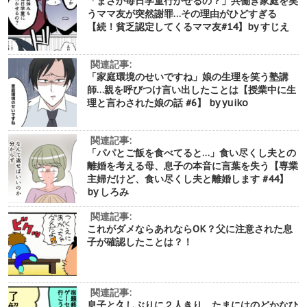
「まさか毎日学童行かせるの？」共働き家庭を笑
うママ友が突然謝罪…その理由がひどすぎる
【続！貧乏認定してくるママ友#14】by すじえ
関連記事:
「家庭環境のせいですね」娘の生理を笑う塾講
師…親を呼びつけ言い出したことは【授業中に生
理と言わされた娘の話 #6】 by yuiko
関連記事:
「パパとご飯を食べてると…」食い尽くし夫との
離婚を考える母、息子の本音に言葉を失う【専業
主婦だけど、食い尽くし夫と離婚します #44】
by しろみ
関連記事:
これがダメならあれならOK？父に注意された息
子が確認したことは？！
関連記事:
息子と久しぶりに２人きり。たまにはのどかなひ