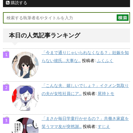
購読する
本日の人気記事ランキング
「今まで通りじゃいられなくなる？」妊娠を知
らない彼氏…大事な...
投稿者:
ふくふく
「こんな夫、嬉しいでしょ？」イクメン気取り
の夫が女性社員にア...
投稿者:
尾持トモ
「まさか毎日学童行かせるの？」共働き家庭を
笑うママ友が突然謝...
投稿者:
すじえ