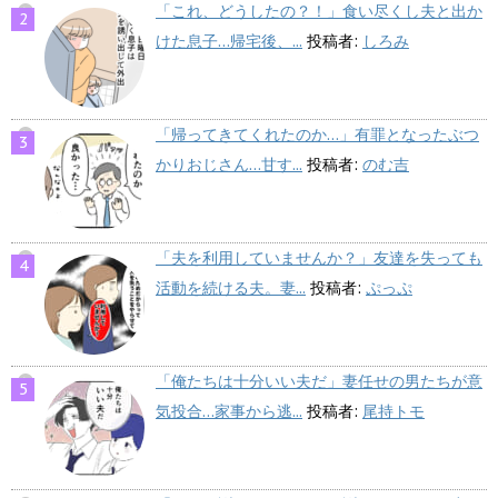
「これ、どうしたの？！」食い尽くし夫と出か
けた息子…帰宅後、...
投稿者:
しろみ
「帰ってきてくれたのか…」有罪となったぶつ
かりおじさん…甘す...
投稿者:
のむ吉
「夫を利用していませんか？」友達を失っても
活動を続ける夫。妻...
投稿者:
ぷっぷ
「俺たちは十分いい夫だ」妻任せの男たちが意
気投合…家事から逃...
投稿者:
尾持トモ