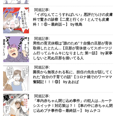
関連記事:
「イボなんてこうすればいい」悪評だらけの皮膚
科で驚きの診察【二度と行くか！とんでも皮膚
科！！⑥～最終話～】 by 晩島
関連記事:
男性の育児休暇は“誰のため”？自慢の旦那が育休
取得したとたん…【旦那が育休使ってスポーツジ
ム行ってムキムキになりました 第一話】 by 家事
しないと死ぬ旦那を描いてる人
関連記事:
園長から無視される私に、担任の先生が話してく
れた“自分の子育ての話”【コロナ禍でのワーママ
奮闘記！！！⑬】 by あおば
関連記事:
「車内赤ちゃん閉じ込め事件」の犯人は…カーテ
シスイッチ！対応策は？！【車の中に赤ちゃん閉
じ込めプチ事件⑥～最終話～】 by ムチコ