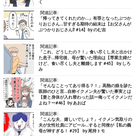
く
関連記事:
「帰ってきてくれたのか…」有罪となったぶつか
りおじさん…甘すぎる期待の結末は【お父さんが
ぶつかりおじさん⁉︎ #14】by のむ吉
関連記事:
「これ、どうしたの？！」食い尽くし夫と出かけ
た息子…帰宅後、母が驚いた理由は【専業主婦だ
けど、食い尽くし夫と離婚します #45】 by しろ
み
関連記事:
「そんなことってあり得る？！」高熱の娘を診た
医師のひと言…自称イクメン夫が驚いた事実とは
【妻と身体が入れ替わった話ー俺ってイクメンだ
よね？ー#46】by あおば
関連記事:
「こんな夫、嬉しいでしょ？」イクメン気取りの
夫が女性社員にアピール…すると同僚が【私の義
母が神すぎる！ #29】 by 尾持トモ