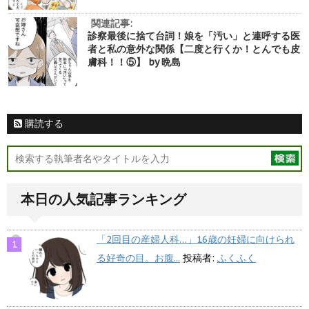
関連記事:
診察最後に捨て台詞！娘を「汚い」と連呼する医
者と私の意外な関係【二度と行くか！とんでも皮
膚科！！⑤】 by 晩島
購読する
本日の人気記事ランキング
「2回目の産婦人科…」16歳の妊婦に向けられ
る好奇の目。お腹...
投稿者:
ふくふく