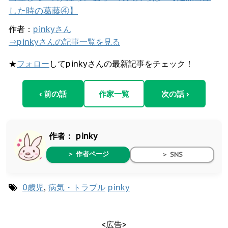
した時の葛藤④】
作者：
pinkyさん
⇒pinkyさんの記事一覧を見る
★
フォロー
してpinkyさんの最新記事をチェック！
‹ 前の話
作家一覧
次の話 ›
作者：
pinky
＞ 作者ページ
＞ SNS
0歳児
,
病気・トラブル
pinky
<広告>