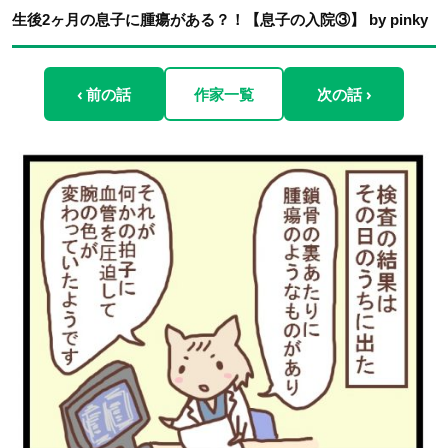
生後2ヶ月の息子に腫瘍がある？！【息子の入院③】 by pinky
‹ 前の話
作家一覧
次の話 ›