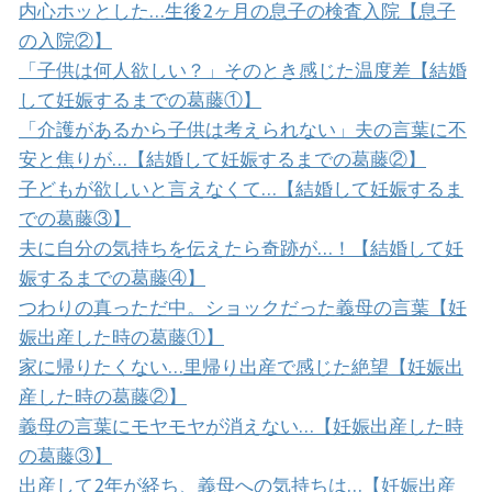
内心ホッとした…生後2ヶ月の息子の検査入院【息子
の入院②】
「子供は何人欲しい？」そのとき感じた温度差【結婚
して妊娠するまでの葛藤①】
「介護があるから子供は考えられない」夫の言葉に不
安と焦りが…【結婚して妊娠するまでの葛藤②】
子どもが欲しいと言えなくて…【結婚して妊娠するま
での葛藤③】
夫に自分の気持ちを伝えたら奇跡が…！【結婚して妊
娠するまでの葛藤④】
つわりの真っただ中。ショックだった義母の言葉【妊
娠出産した時の葛藤①】
家に帰りたくない…里帰り出産で感じた絶望【妊娠出
産した時の葛藤②】
義母の言葉にモヤモヤが消えない…【妊娠出産した時
の葛藤③】
出産して2年が経ち、義母への気持ちは…【妊娠出産