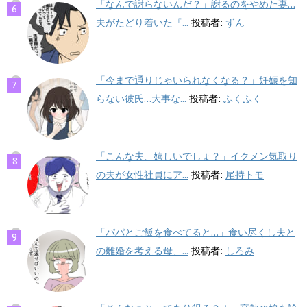
「なんで謝らないんだ？」謝るのをやめた妻…
夫がたどり着いた『...
投稿者:
ずん
「今まで通りじゃいられなくなる？」妊娠を知
らない彼氏…大事な...
投稿者:
ふくふく
「こんな夫、嬉しいでしょ？」イクメン気取り
の夫が女性社員にア...
投稿者:
尾持トモ
「パパとご飯を食べてると…」食い尽くし夫と
の離婚を考える母、...
投稿者:
しろみ