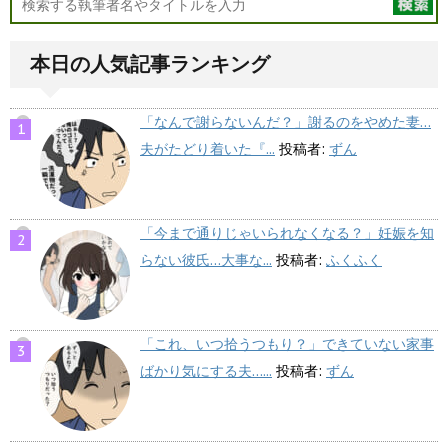
本日の人気記事ランキング
「なんで謝らないんだ？」謝るのをやめた妻…
夫がたどり着いた『...
投稿者:
ずん
「今まで通りじゃいられなくなる？」妊娠を知
らない彼氏…大事な...
投稿者:
ふくふく
「これ、いつ拾うつもり？」できていない家事
ばかり気にする夫…...
投稿者:
ずん