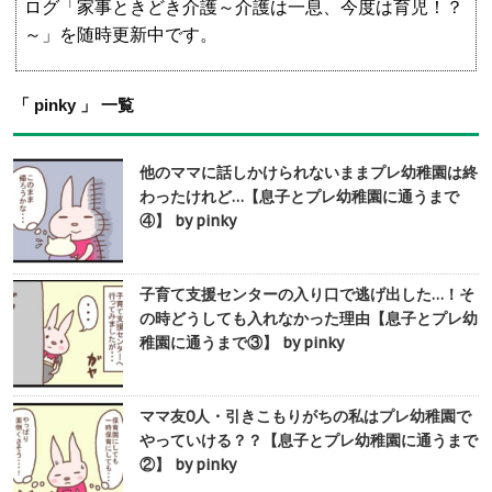
ログ「家事ときどき介護～介護は一息、今度は育児！？
～」を随時更新中です。
「 pinky 」 一覧
他のママに話しかけられないままプレ幼稚園は終
わったけれど…【息子とプレ幼稚園に通うまで
④】 by pinky
子育て支援センターの入り口で逃げ出した…！そ
の時どうしても入れなかった理由【息子とプレ幼
稚園に通うまで③】 by pinky
ママ友0人・引きこもりがちの私はプレ幼稚園で
やっていける？？【息子とプレ幼稚園に通うまで
②】 by pinky