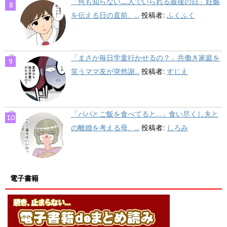
「何も知らない二人でいられる最後の日」妊娠
を伝える日の直前、...
投稿者:
ふくふく
「まさか毎日学童行かせるの？」共働き家庭を
笑うママ友が突然謝...
投稿者:
すじえ
「パパとご飯を食べてると…」食い尽くし夫と
の離婚を考える母、...
投稿者:
しろみ
電子書籍