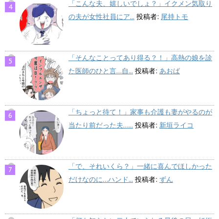
「こんな夫、嬉しいでしょ？」イクメン気取り
の夫が女性社員にア...
投稿者:
尾持トモ
「そんなことってあり得る？！」高熱の娘を診
た医師のひと言…自...
投稿者:
あおば
「ちょっと待て！」家事も介護も妻がやるのが
当たり前だった夫…...
投稿者:
新垣ライコ
「で、それいくら？」一緒に喜んでほしかった
だけなのに…ハンド...
投稿者:
ずん