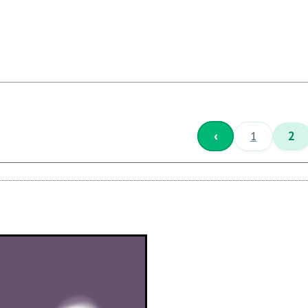
‹
1
2