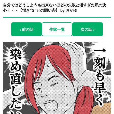
自分ではどうしようも出来ないほどの失敗と遅すぎた私の決
心・・・【憎き“S”との闘い④】 by おかゆ
‹ 前の話
作家一覧
次の話 ›