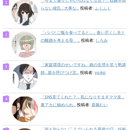
「今まで通りじゃいられなくなる？」妊娠を知
らない彼氏…大事な...
投稿者:
ふくふく
「パパとご飯を食べてると…」食い尽くし夫と
の離婚を考える母、...
投稿者:
しろみ
「家庭環境のせいですね」娘の生理を笑う塾講
師…親を呼びつけ言...
投稿者:
yuiko
「SNS見てくれた？」私になりすますママ友…
裏アカに秘められ...
投稿者:
真篠むい
「何も知らない二人でいられる最後の日」妊娠