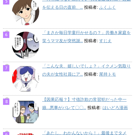
を伝える日の直前、...
投稿者:
ふくふく
「まさか毎日学童行かせるの？」共働き家庭を
笑うママ友が突然謝...
投稿者:
すじえ
「こんな夫、嬉しいでしょ？」イクメン気取り
の夫が女性社員にア...
投稿者:
尾持トモ
【因果応報？】寸借詐欺の常習犯だった中一
娘…悪事がバレて〇〇...
投稿者:
はいどろ漫画
「あたし、わかんないから！」最後までタメ