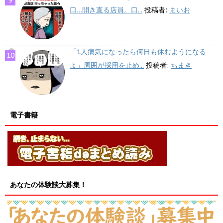
口…開き直る店員。口...
投稿者:
まいお
「1人病気になったら何日も休むようになる
よ」周囲が採用を止め...
投稿者:
ちまき
電子書籍
あなたの体験談大募集！