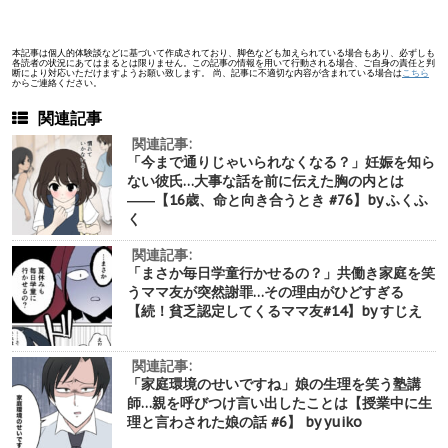
本記事は個人的体験談などに基づいて作成されており、脚色なども加えられている場合もあり、必ずしも
各読者の状況にあてはまるとは限りません。この記事の情報を用いて行動される場合、ご自身の責任と判
断により対応いただけますようお願い致します。 尚、記事に不適切な内容が含まれている場合は
こちら
からご連絡ください。
関連記事
関連記事:
「今まで通りじゃいられなくなる？」妊娠を知ら
ない彼氏…大事な話を前に伝えた胸の内とは
――【16歳、命と向き合うとき #76】by ふくふ
く
関連記事:
「まさか毎日学童行かせるの？」共働き家庭を笑
うママ友が突然謝罪…その理由がひどすぎる
【続！貧乏認定してくるママ友#14】by すじえ
関連記事:
「家庭環境のせいですね」娘の生理を笑う塾講
師…親を呼びつけ言い出したことは【授業中に生
理と言わされた娘の話 #6】 by yuiko