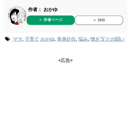
作者：
おかゆ
＞ 作者ページ
＞ SNS
ママ
,
子育て
おかゆ
,
単身赴任
,
悩み
,
憎き“S”との闘い
<広告>