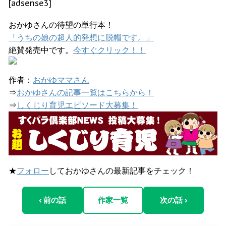
[adsense3]
おかゆさんの待望の単行本！
「うちの娘の超人的発想に脱帽です。」
絶賛発売中です。
今すぐクリック！！
作者：
おかゆママさん
⇒
おかゆさんの記事一覧はこちらから！
⇒
しくじり育児エピソード大募集！
★
フォロー
しておかゆさんの最新記事をチェック！
‹ 前の話
作家一覧
次の話 ›