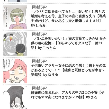
関連記事:
「パパとご飯を食べてると…」食い尽くし夫との
離婚を考える母、息子の本音に言葉を失う【専業
主婦だけど、食い尽くし夫と離婚します #44】
by しろみ
関連記事:
「バレエを習いたい！」娘の言葉でよみがえる子
供の頃の記憶…【何をやってもダメな子 第51
話】by こっとん
関連記事:
子供嫌いアラサー女子に恋の予感！！彼もその気
があるようで…！？【独身と既婚どっちが幸せ？
第6話】by ゆりゆ
関連記事:
妊娠後に生まれた、アカリの中の2つの不安【そ
れでもママ友になれますか？39話】by まろ