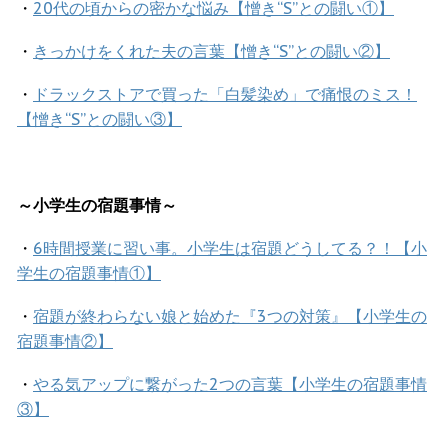
・
20代の頃からの密かな悩み【憎き“S”との闘い①】
・
きっかけをくれた夫の言葉【憎き“S”との闘い②】
・
ドラックストアで買った「白髪染め」で痛恨のミス！
【憎き“S”との闘い③】
～小学生の宿題事情～
・
6時間授業に習い事。小学生は宿題どうしてる？！【小
学生の宿題事情①】
・
宿題が終わらない娘と始めた『3つの対策』【小学生の
宿題事情②】
・
やる気アップに繋がった2つの言葉【小学生の宿題事情
③】