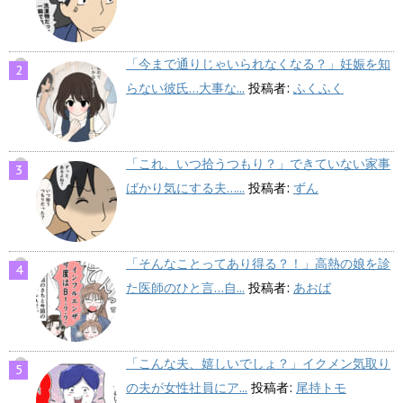
「今まで通りじゃいられなくなる？」妊娠を知
らない彼氏…大事な...
投稿者:
ふくふく
「これ、いつ拾うつもり？」できていない家事
ばかり気にする夫…...
投稿者:
ずん
「そんなことってあり得る？！」高熱の娘を診
た医師のひと言…自...
投稿者:
あおば
「こんな夫、嬉しいでしょ？」イクメン気取り
の夫が女性社員にア...
投稿者:
尾持トモ