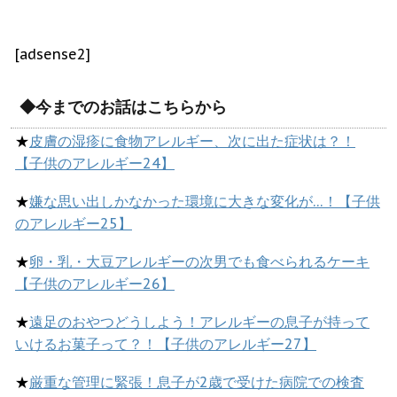
[adsense2]
◆今までのお話はこちらから
★
皮膚の湿疹に食物アレルギー、次に出た症状は？！
【子供のアレルギー24】
★
嫌な思い出しかなかった環境に大きな変化が…！【子供
のアレルギー25】
★
卵・乳・大豆アレルギーの次男でも食べられるケーキ
【子供のアレルギー26】
★
遠足のおやつどうしよう！アレルギーの息子が持って
いけるお菓子って？！【子供のアレルギー27】
★
厳重な管理に緊張！息子が2歳で受けた病院での検査