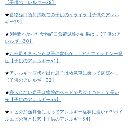
【子供のアレルギー28】
★
食物経口負荷試験での子供のイライラ【子供のアレル
ギー29】
★
8時間かかった食物経口負荷試験の結果は…【子供のア
レルギー30】
★
お寿司を食べたら息子に変化が…！アナフィラキシー発
症【子供のアレルギー31】
★
アレルギー症状が出た息子は救急車に乗って病院へ…
【子供のアレルギー32】
★
寝られない息子は病院のベッドで号泣！つらくて長い
夜【子供のアレルギー33】
★
エビの加熱具合によってアレルギー症状に違いが?!ボイ
ルエビの落とし穴【子供のアレルギー34】