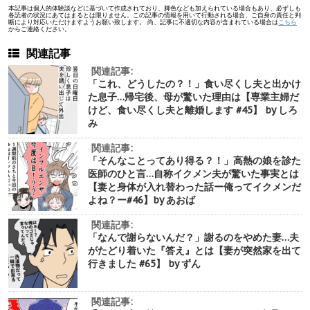
本記事は個人的体験談などに基づいて作成されており、脚色なども加えられている場合もあり、必ずしも
各読者の状況にあてはまるとは限りません。この記事の情報を用いて行動される場合、ご自身の責任と判
断により対応いただけますようお願い致します。 尚、記事に不適切な内容が含まれている場合は
こちら
からご連絡ください。
関連記事
関連記事:
「これ、どうしたの？！」食い尽くし夫と出かけ
た息子…帰宅後、母が驚いた理由は【専業主婦だ
けど、食い尽くし夫と離婚します #45】 by しろ
み
関連記事:
「そんなことってあり得る？！」高熱の娘を診た
医師のひと言…自称イクメン夫が驚いた事実とは
【妻と身体が入れ替わった話ー俺ってイクメンだ
よね？ー#46】by あおば
関連記事:
「なんで謝らないんだ？」謝るのをやめた妻…夫
がたどり着いた『答え』とは【妻が突然家を出て
行きました #65】 by ずん
関連記事: