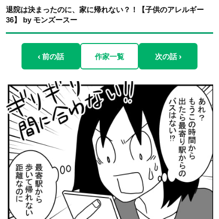
退院は決まったのに、家に帰れない？！【子供のアレルギー
36】 by モンズースー
‹ 前の話
作家一覧
次の話 ›