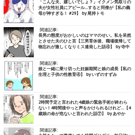
「こんな夫、嬉しいでしょ？」イクメン気取りの
夫が女性社員にアピール…すると同僚が【私の義
母が神すぎる！ #29】 by 尾持トモ
関連記事:
長男の態度がおかしいのはママのせい。私を呆然
とさせた夫のひと言【三男育休後、職場復帰して
物忘れが激しくなりミス連発した話④】 by 寺中
関連記事:
娘と一緒に乗り切った妊娠期間と娘の成長【私の
生理と子供の性教育④】 by いずのすずみ
関連記事:
2時間予定と言われた4歳娘の緊急手術が終わら
ない！4時間後やっと声をかけられるけれど…【4
歳娘の命が危ないと言われた話⑦】 by あやか
関連記事: