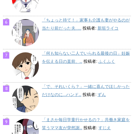
「ちょっと待て！」家事も介護も妻がやるのが
当たり前だった夫…...
投稿者:
新垣ライコ
「何も知らない二人でいられる最後の日」妊娠
を伝える日の直前、...
投稿者:
ふくふく
「で、それいくら？」一緒に喜んでほしかった
だけなのに…ハンド...
投稿者:
ずん
「まさか毎日学童行かせるの？」共働き家庭を
笑うママ友が突然謝...
投稿者:
すじえ