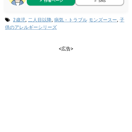
＞ 作者ページ
＞ SNS
2歳児
,
二人目以降
,
病気・トラブル
モンズースー
,
子
供のアレルギーシリーズ
<広告>