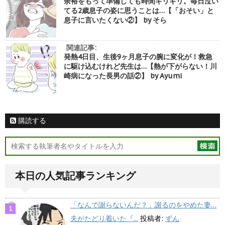
余裕をもって準備しても時間ギリギリ。毎日泣い
てる2歳息子の姿に思うことは…【「おそい」と
息子に言いたくない②】 by そら
関連記事:
発熱4日目、生後9ヶ月息子の腕に変化が！救急
に駆け込むけれど先生は…【熱が下がらない！川
崎病になった長男の話②】 by Ayumi
購読する
本日の人気記事ランキング
「なんで謝らないんだ？」謝るのをやめた妻…
夫がたどり着いた『...
投稿者:
ずん