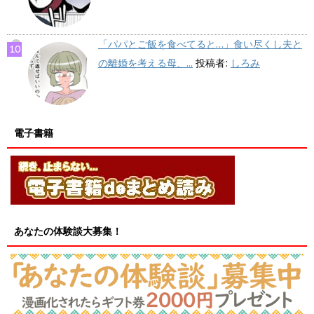
「パパとご飯を食べてると…」食い尽くし夫と
の離婚を考える母、...
投稿者:
しろみ
電子書籍
あなたの体験談大募集！