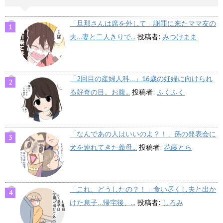
「旦那さんは席を外して」謝罪に来たママ友の
夫…妻と二人きりで...
投稿者:
みつけまま
「2回目の産婦人科…」16歳の妊婦に向けられ
る好奇の目。お腹...
投稿者:
ふくふく
「なんであの人はいいのよ？！」孫の発表会に
犬を連れてきた義母...
投稿者:
花藤とら
「これ、どうしたの？！」食い尽くし夫と出か
けた息子…帰宅後、...
投稿者:
しろみ