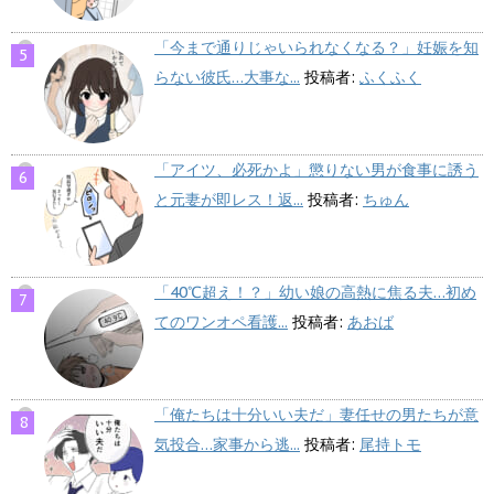
「今まで通りじゃいられなくなる？」妊娠を知
らない彼氏…大事な...
投稿者:
ふくふく
「アイツ、必死かよ」懲りない男が食事に誘う
と元妻が即レス！返...
投稿者:
ちゅん
「40℃超え！？」幼い娘の高熱に焦る夫…初め
てのワンオペ看護...
投稿者:
あおば
「俺たちは十分いい夫だ」妻任せの男たちが意
気投合…家事から逃...
投稿者:
尾持トモ