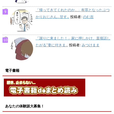
「帰ってきてくれたのか…」有罪となったぶつ
かりおじさん…甘す...
投稿者:
のむ吉
「謝りに来ました！」家に押しかけ、直接話し
たがる“妻に付きま...
投稿者:
みつけまま
電子書籍
あなたの体験談大募集！