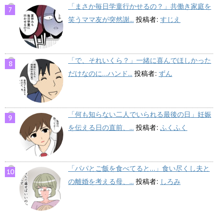
「まさか毎日学童行かせるの？」共働き家庭を
笑うママ友が突然謝...
投稿者:
すじえ
「で、それいくら？」一緒に喜んでほしかった
だけなのに…ハンド...
投稿者:
ずん
「何も知らない二人でいられる最後の日」妊娠
を伝える日の直前、...
投稿者:
ふくふく
「パパとご飯を食べてると…」食い尽くし夫と
の離婚を考える母、...
投稿者:
しろみ