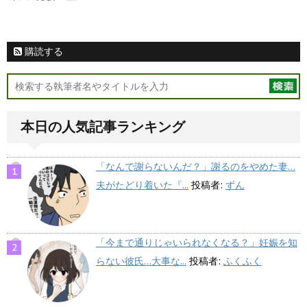
購読する
本日の人気記事ランキング
「なんで謝らないんだ？」謝るのをやめた妻…
夫がたどり着いた『...
投稿者:
ずん
「今まで通りじゃいられなくなる？」妊娠を知
らない彼氏…大事な...
投稿者:
ふくふく