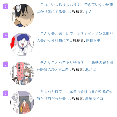
「これ、いつ拾うつもり？」できていない家事
ばかり気にする夫…...
投稿者:
ずん
「こんな夫、嬉しいでしょ？」イクメン気取り
の夫が女性社員にア...
投稿者:
尾持トモ
「そんなことってあり得る？！」高熱の娘を診
た医師のひと言…自...
投稿者:
あおば
「ちょっと待て！」家事も介護も妻がやるのが
当たり前だった夫…...
投稿者:
新垣ライコ