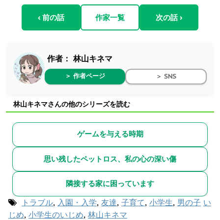
‹ 前の話
作家一覧
次の話 ›
作者：
林山キネマ
＞ 作者ページ
＞ SNS
林山キネマさんの他のシリーズを読む
ゲームを与える時期
思い残したペットロス、私の心の深い傷
隣接する家に困っています
トラブル
,
入園・入学
,
友達
,
子育て
,
小学生
,
男の子
い
じめ
,
小学生のいじめ
,
林山キネマ