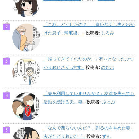
「これ、どうしたの？！」食い尽くし夫と出か
けた息子…帰宅後、...
投稿者:
しろみ
「帰ってきてくれたのか…」有罪となったぶつ
かりおじさん…甘す...
投稿者:
のむ吉
「夫を利用していませんか？」友達を失っても
活動を続ける夫。妻...
投稿者:
ぷっぷ
「なんで謝らないんだ？」謝るのをやめた妻…
夫がたどり着いた『...
投稿者:
ずん