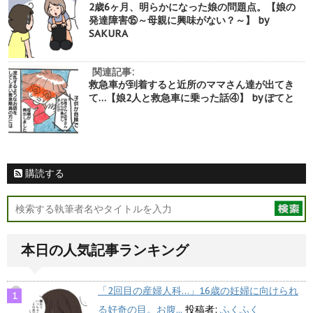
2歳6ヶ月、明らかになった娘の問題点。【娘の
発達障害⑮～母親に興味がない？～】 by
SAKURA
関連記事:
救急車が到着すると近所のママさん達が出てき
て…【娘2人と救急車に乗った話④】 by ぽてと
購読する
本日の人気記事ランキング
「2回目の産婦人科…」16歳の妊婦に向けられ
る好奇の目。お腹...
投稿者:
ふくふく