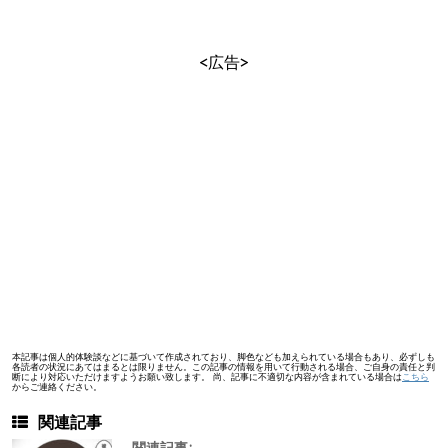
<広告>
本記事は個人的体験談などに基づいて作成されており、脚色なども加えられている場合もあり、必ずしも
各読者の状況にあてはまるとは限りません。この記事の情報を用いて行動される場合、ご自身の責任と判
断により対応いただけますようお願い致します。 尚、記事に不適切な内容が含まれている場合は
こちら
からご連絡ください。
関連記事
関連記事: