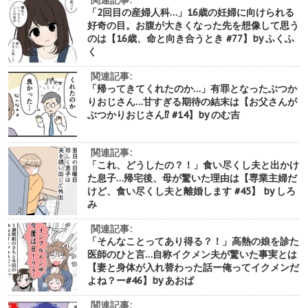
「2回目の産婦人科…」16歳の妊婦に向けられる
好奇の目。お腹が大きくなった先を想像して思う
のは【16歳、命と向き合うとき #77】by ふくふ
く
関連記事:
「帰ってきてくれたのか…」有罪となったぶつか
りおじさん…甘すぎる期待の結末は【お父さんが
ぶつかりおじさん⁉︎ #14】by のむ吉
関連記事:
「これ、どうしたの？！」食い尽くし夫と出かけ
た息子…帰宅後、母が驚いた理由は【専業主婦だ
けど、食い尽くし夫と離婚します #45】 by しろ
み
関連記事:
「そんなことってあり得る？！」高熱の娘を診た
医師のひと言…自称イクメン夫が驚いた事実とは
【妻と身体が入れ替わった話ー俺ってイクメンだ
よね？ー#46】by あおば
関連記事: