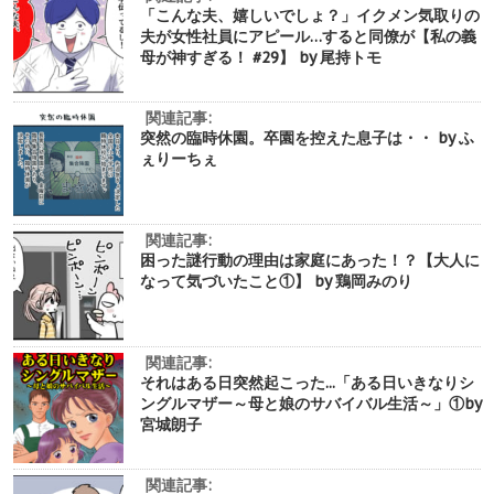
「こんな夫、嬉しいでしょ？」イクメン気取りの
夫が女性社員にアピール…すると同僚が【私の義
母が神すぎる！ #29】 by 尾持トモ
関連記事:
突然の臨時休園。卒園を控えた息子は・・ by ふ
ぇりーちぇ
関連記事:
困った謎行動の理由は家庭にあった！？【大人に
なって気づいたこと①】 by 鶏岡みのり
関連記事:
それはある日突然起こった...「ある日いきなりシ
ングルマザー～母と娘のサバイバル生活～」①by
宮城朗子
関連記事: