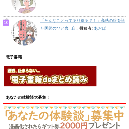
「そんなことってあり得る？！」高熱の娘を診
た医師のひと言…自...
投稿者:
あおば
電子書籍
あなたの体験談大募集！