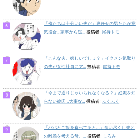
「俺たちは十分いい夫だ」妻任せの男たちが意
気投合…家事から逃...
投稿者:
尾持トモ
「こんな夫、嬉しいでしょ？」イクメン気取り
の夫が女性社員にア...
投稿者:
尾持トモ
「今まで通りじゃいられなくなる？」妊娠を知
らない彼氏…大事な...
投稿者:
ふくふく
「パパとご飯を食べてると…」食い尽くし夫と
の離婚を考える母、...
投稿者:
しろみ