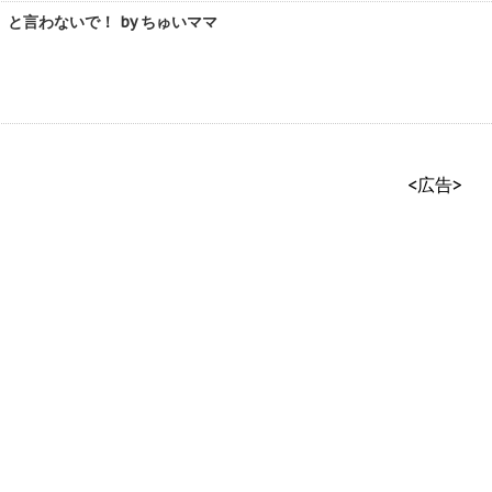
と言わないで！ by ちゅいママ
<広告>