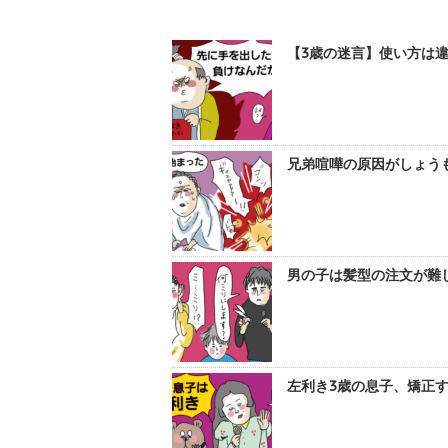
【3歳の迷言】使い方は違
兄弟喧嘩の原因がしょうも
男の子は髪型の注文が難し
左利き3歳の息子、矯正す