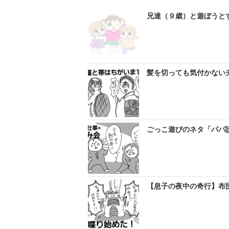
兄達（９歳）と遊ぼうと
髪を切っても気付かない夫
ごっこ遊びのネタ「パパ設
【息子の夜中の奇行】布団