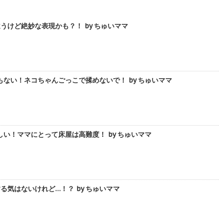
うけど絶妙な表現かも？！ by ちゅいママ
ない！ネコちゃんごっこで揉めないで！ by ちゅいママ
い！ママにとって床屋は高難度！ by ちゅいママ
る気はないけれど…！？ by ちゅいママ