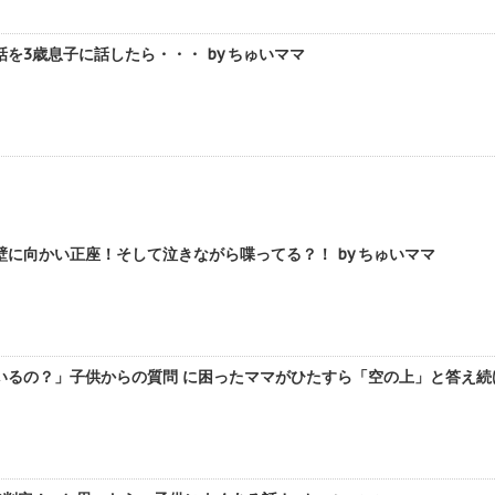
を3歳息子に話したら・・・ by ちゅいママ
に向かい正座！そして泣きながら喋ってる？！ by ちゅいママ
るの？」子供からの質問 に困ったママがひたすら「空の上」と答え続け