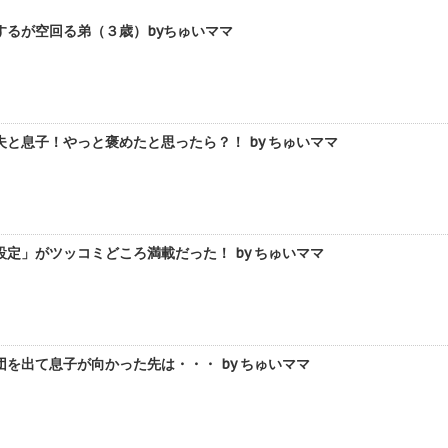
するが空回る弟（３歳）byちゅいママ
と息子！やっと褒めたと思ったら？！ by ちゅいママ
定」がツッコミどころ満載だった！ by ちゅいママ
を出て息子が向かった先は・・・ by ちゅいママ