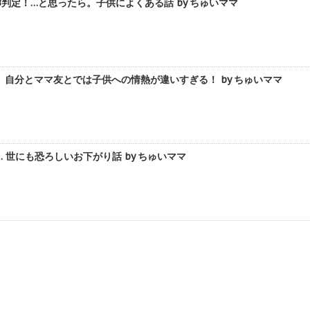
判定！…と思ったら。子供によくある話 by ちゅいママ
自分とママ友とでは子供への情熱が違いすぎる！ by ちゅいママ
 世にも恐ろしいお下がり話 by ちゅいママ