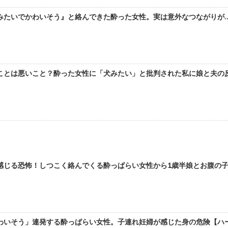
みたいでかわいそう』と絡んできた酔った女性。実は意外なつながりが…【
ことは悪いこと？酔った女性に「犬みたい」と批判された私に娘と夫の反応
感じる恐怖！しつこく絡んでくる酔っぱらい女性から1歳半娘とお腹の
わいそう」連発する酔っぱらい女性。子連れ妊婦が感じた身の危険【ハーネ