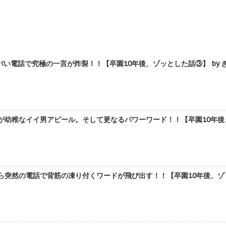
い電話で究極の一言が炸裂！！【卒園10年後、ゾッとした話③】 by 
が幼稚なイイ男アピール。そして更なるパワーワード！！【卒園10年後、
ら突然の電話で背筋の凍り付くワードが飛び出す！！【卒園10年後、ゾッ