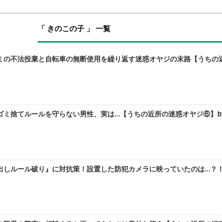
「 きのこの子 」 一覧
ミの不法投棄と自転車の無断使用を繰り返す迷惑オヤジの末路【うちの近
ゴミ捨てルールを守らない男性、実は…【うちの近所の迷惑オヤジ⑥】b
出しルール破り』に対抗策！設置した防犯カメラに映っていたのは…？！【