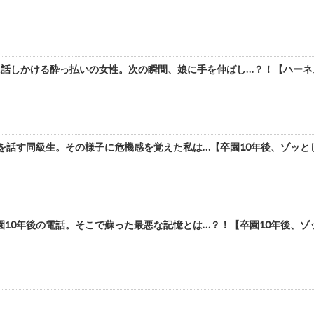
話しかける酔っ払いの女性。次の瞬間、娘に手を伸ばし…？！【ハーネス
を話す同級生。その様子に危機感を覚えた私は…【卒園10年後、ゾッとし
10年後の電話。そこで蘇った最悪な記憶とは…？！【卒園10年後、ゾッ