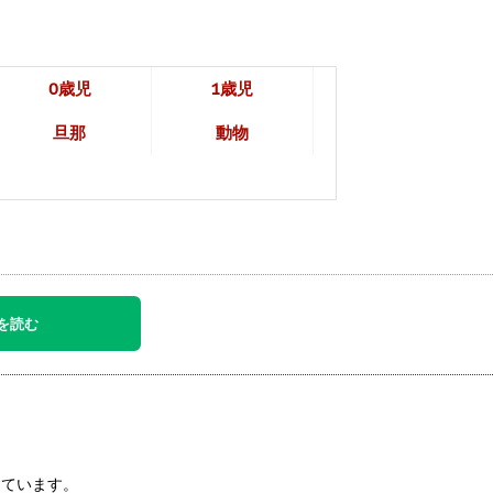
0歳児
1歳児
旦那
動物
を読む
しています。