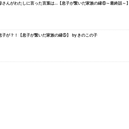
さんがわたしに言った言葉は…【息子が繋いだ家族の縁⑥～最終話～】 
子が？！【息子が繋いだ家族の縁⑤】 by きのこの子