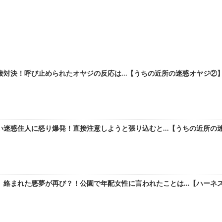
接対決！呼び止められたオヤジの反応は…【うちの近所の迷惑オヤジ②】b
い迷惑住人に怒り爆発！直接注意しようと張り込むと…【うちの近所の迷
」絡まれた悪夢が再び？！公園で年配女性に言われたことは…【ハーネス