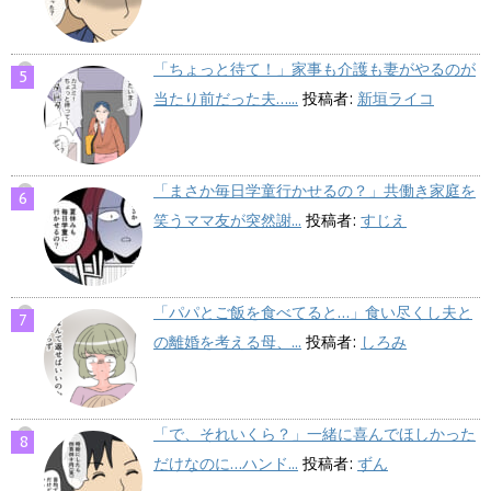
「ちょっと待て！」家事も介護も妻がやるのが
当たり前だった夫…...
投稿者:
新垣ライコ
「まさか毎日学童行かせるの？」共働き家庭を
笑うママ友が突然謝...
投稿者:
すじえ
「パパとご飯を食べてると…」食い尽くし夫と
の離婚を考える母、...
投稿者:
しろみ
「で、それいくら？」一緒に喜んでほしかった
だけなのに…ハンド...
投稿者:
ずん