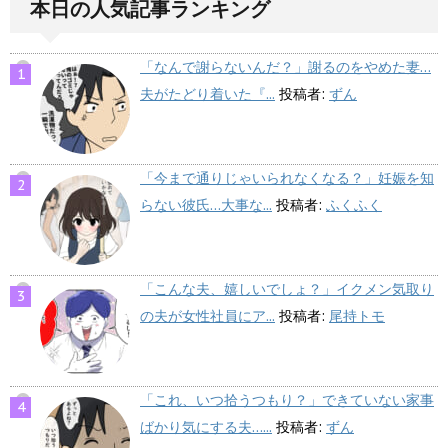
本日の人気記事ランキング
「なんで謝らないんだ？」謝るのをやめた妻…
夫がたどり着いた『...
投稿者:
ずん
「今まで通りじゃいられなくなる？」妊娠を知
らない彼氏…大事な...
投稿者:
ふくふく
「こんな夫、嬉しいでしょ？」イクメン気取り
の夫が女性社員にア...
投稿者:
尾持トモ
「これ、いつ拾うつもり？」できていない家事
ばかり気にする夫…...
投稿者:
ずん