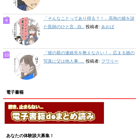
「そんなことってあり得る？！」高熱の娘を診
た医師のひと言…自...
投稿者:
あおば
「彼の親の連絡先を教えなさい！」広まる娘の
写真に父は他人事…...
投稿者:
フワリー
電子書籍
あなたの体験談大募集！