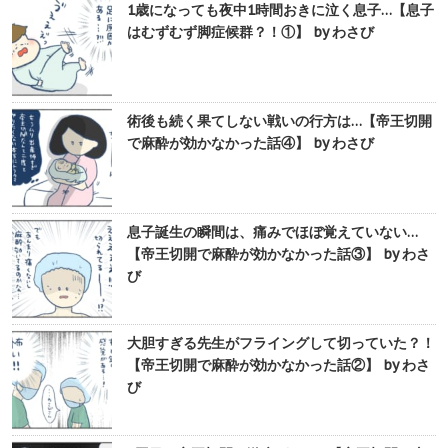
1歳になっても夜中1時間おきに泣く息子…【息子
はむずむず脚症候群？！①】 by わさび
術後も続く果てしない戦いの行方は…【帝王切開
で麻酔が効かなかった話④】 by わさび
息子誕生の瞬間は、痛みでほぼ覚えていない…
【帝王切開で麻酔が効かなかった話③】 by わさ
び
大胆すぎる先生がフライングして切っていた？！
【帝王切開で麻酔が効かなかった話②】 by わさ
び