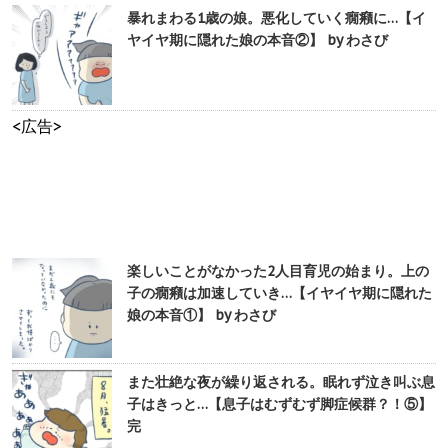
暴れまわる1歳の娘。悪化していく癇癪に…【イ
ヤイヤ期に隠れた娘の本音②】 by わさび
<広告>
楽しいことがなかった2人目育児の始まり。上の
子の癇癪は加速していき…【イヤイヤ期に隠れた
娘の本音①】 by わさび
また壮絶な夜が繰り返される。眠れず泣き叫ぶ息
子はきっと…【息子はむずむず脚症候群？！⑤】
完