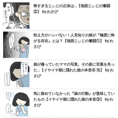
怖すぎるじぃじの正体は…【強面じぃじの奮闘
②】 by わさび
怯え方がハンパない！人見知りの娘が『極度に怖
がる存在』とは？【強面じぃじの奮闘①】 by わ
さび
娘が撮っていたママの写真。その姿に言葉を失っ
た…【イヤイヤ期に隠れた娘の本音④ 完】 by わ
さび
気に留めていなかった『娘の行動』が意味してい
たもの【イヤイヤ期に隠れた娘の本音③】 by わ
さび