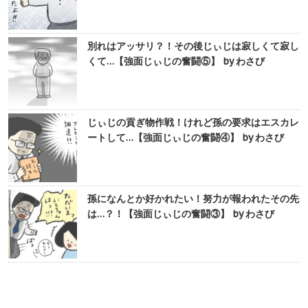
別れはアッサリ？！その後じぃじは寂しくて寂し
くて…【強面じぃじの奮闘⑤】 by わさび
じぃじの貢ぎ物作戦！けれど孫の要求はエスカレ
ートして…【強面じぃじの奮闘④】 by わさび
孫になんとか好かれたい！努力が報われたその先
は…？！【強面じぃじの奮闘③】 by わさび