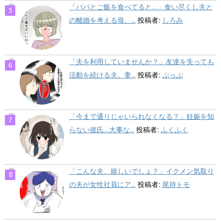
「パパとご飯を食べてると…」食い尽くし夫と
の離婚を考える母、...
投稿者:
しろみ
「夫を利用していませんか？」友達を失っても
活動を続ける夫。妻...
投稿者:
ぷっぷ
「今まで通りじゃいられなくなる？」妊娠を知
らない彼氏…大事な...
投稿者:
ふくふく
「こんな夫、嬉しいでしょ？」イクメン気取り
の夫が女性社員にア...
投稿者:
尾持トモ