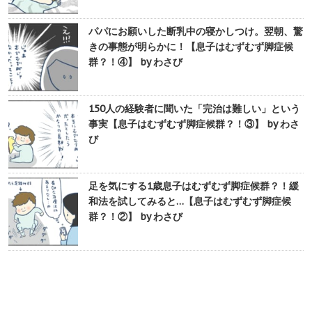
パパにお願いした断乳中の寝かしつけ。翌朝、驚
きの事態が明らかに！【息子はむずむず脚症候
群？！④】 by わさび
150人の経験者に聞いた「完治は難しい」という
事実【息子はむずむず脚症候群？！③】 by わさ
び
足を気にする1歳息子はむずむず脚症候群？！緩
和法を試してみると…【息子はむずむず脚症候
群？！②】 by わさび