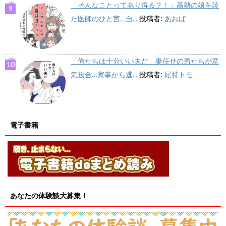
「そんなことってあり得る？！」高熱の娘を診
た医師のひと言…自...
投稿者:
あおば
「俺たちは十分いい夫だ」妻任せの男たちが意
気投合…家事から逃...
投稿者:
尾持トモ
電子書籍
あなたの体験談大募集！