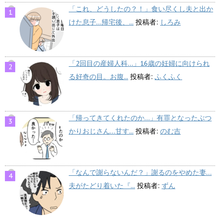
「これ、どうしたの？！」食い尽くし夫と出か
けた息子…帰宅後、...
投稿者:
しろみ
「2回目の産婦人科…」16歳の妊婦に向けられ
る好奇の目。お腹...
投稿者:
ふくふく
「帰ってきてくれたのか…」有罪となったぶつ
かりおじさん…甘す...
投稿者:
のむ吉
「なんで謝らないんだ？」謝るのをやめた妻…
夫がたどり着いた『...
投稿者:
ずん