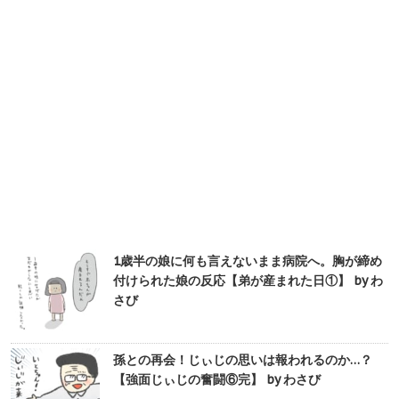
1歳半の娘に何も言えないまま病院へ。胸が締め
付けられた娘の反応【弟が産まれた日①】 by わ
さび
孫との再会！じぃじの思いは報われるのか…？
【強面じぃじの奮闘⑥完】 by わさび