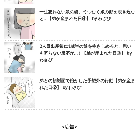
一生忘れない娘の姿。うつむく娘の顔を覗き込む
と…【弟が産まれた日④】 by わさび
2人目出産後に1歳半の娘を抱きしめると、思い
も寄らない反応が…！【弟が産まれた日③】 by
わさび
弟との初対面で娘がした予想外の行動【弟が産ま
れた日②】 by わさび
<広告>