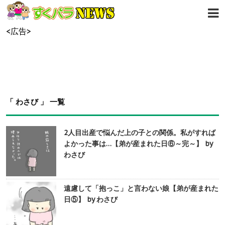
<広告>
「 わさび 」 一覧
2人目出産で悩んだ上の子との関係。私がすれば
よかった事は…【弟が産まれた日⑥～完～】 by
わさび
遠慮して「抱っこ」と言わない娘【弟が産まれた
日⑤】 by わさび