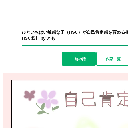
ひといちばい敏感な子（HSC）が自己肯定感を育める
HSC⑮】 by とも
‹ 前の話
作家一覧