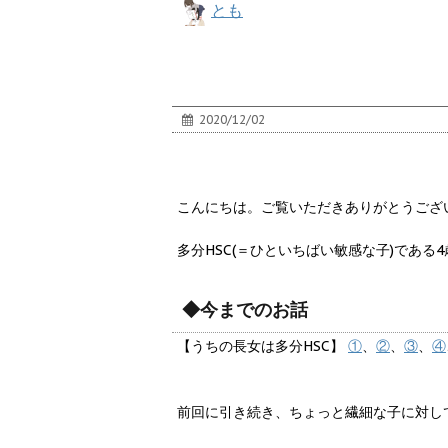
とも
2020/12/02
こんにちは。ご覧いただきありがとうござ
多分HSC(＝ひといちばい敏感な子)であ
◆今までのお話
【うちの長女は多分HSC】
①
、
②
、
③
、
④
前回に引き続き、ちょっと繊細な子に対し