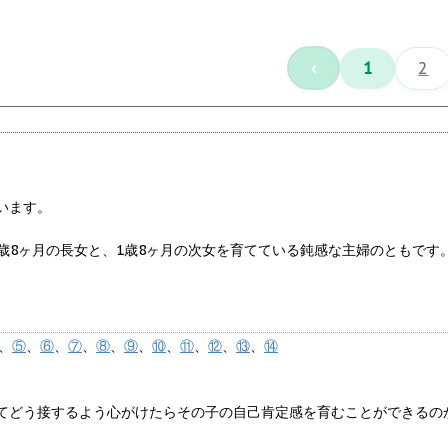
‹
1
2
います。
る4歳8ヶ月の長女と、1歳8ヶ月の次女を育てている鈍感な主婦のともです
、
⑤
、
⑥
、
⑦
、
⑧
、
⑨
、
⑩
、
⑪
、
⑫
、
⑬
、
⑭
てどう接するよう心がけたらその子の自己肯定感を育むことができるの