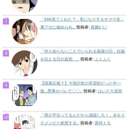
「SNS見てくれた？」私になりすますママ友…
裏アカに秘められ...
投稿者:
真篠むい
「何も知らない二人でいられる最後の日」妊娠
を伝える日の直前、...
投稿者:
ふくふく
【因果応報？】寸借詐欺の常習犯だった中一
娘…悪事がバレて〇〇...
投稿者:
はいどろ漫画
「男が手伝ってるんだから感謝しろ！」夫をイ
クメンだと絶賛する...
投稿者:
尾持トモ