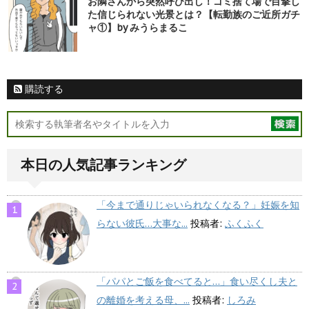
お隣さんから突然呼び出し！ゴミ捨て場で目撃し
た信じられない光景とは？【転勤族のご近所ガチ
ャ①】by みうらまるこ
購読する
本日の人気記事ランキング
「今まで通りじゃいられなくなる？」妊娠を知
らない彼氏…大事な...
投稿者:
ふくふく
「パパとご飯を食べてると…」食い尽くし夫と
の離婚を考える母、...
投稿者:
しろみ