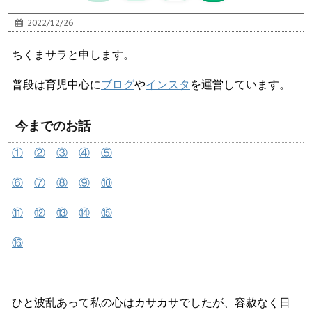
2022/12/26
ちくまサラと申します。
普段は育児中心に
ブログ
や
インスタ
を運営しています。
今までのお話
①
②
③
④
⑤
⑥
⑦
⑧
⑨
⑩
⑪
⑫
⑬
⑭
⑮
⑯
ひと波乱あって私の心はカサカサでしたが、容赦なく日