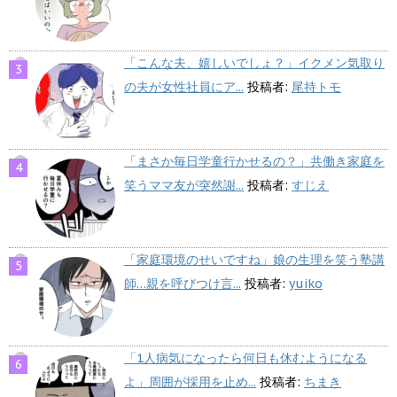
「こんな夫、嬉しいでしょ？」イクメン気取り
の夫が女性社員にア...
投稿者:
尾持トモ
「まさか毎日学童行かせるの？」共働き家庭を
笑うママ友が突然謝...
投稿者:
すじえ
「家庭環境のせいですね」娘の生理を笑う塾講
師…親を呼びつけ言...
投稿者:
yuiko
「1人病気になったら何日も休むようになる
よ」周囲が採用を止め...
投稿者:
ちまき