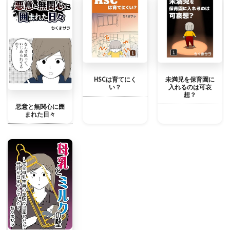
HSCは育てにく
未満児を保育園に
い？
入れるのは可哀
想？
悪意と無関心に囲
まれた日々