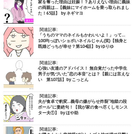
家を奪った理由は妊娠！？ありえない理由に義妹
の両親は…【義妹にマイホームを乗っ取られまし
た！65話】 by ネギマヨ
関連記事:
「うちのママのネイルもかわいいよ！」って…
100均っぽいショボいネイルじゃん(笑)【独身と
既婚どっちが幸せ？第104話】by ゆりゆ
関連記事:
心強い友達のアドバイス！ 無自覚だった中学生
男子が気づいた“恋の本音”とは？【親には言えな
い 第107話】by こっとん
関連記事:
夫が食卓で豹変…義母の嫌がらせ炸裂“地獄の段
ボール”に妻絶句！【我が家の食べ尽くしモンス
ター夫①】 by ほや助
関連記事: