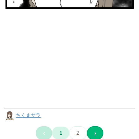
ちくまサラ
‹
1
2
›