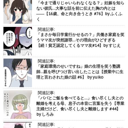
「今まで通りじゃいられなくなる？」妊娠を知ら
ない彼氏…大事な話を前に伝えた胸の内とは
――【16歳、命と向き合うとき #76】by ふくふ
く
関連記事:
「まさか毎日学童行かせるの？」共働き家庭を笑
うママ友が突然謝罪…その理由がひどすぎる
【続！貧乏認定してくるママ友#14】by すじえ
関連記事:
「家庭環境のせいですね」娘の生理を笑う塾講
師…親を呼びつけ言い出したことは【授業中に生
理と言わされた娘の話 #6】 by yuiko
関連記事:
「パパとご飯を食べてると…」食い尽くし夫との
離婚を考える母、息子の本音に言葉を失う【専業
主婦だけど、食い尽くし夫と離婚します #44】
by しろみ
関連記事: