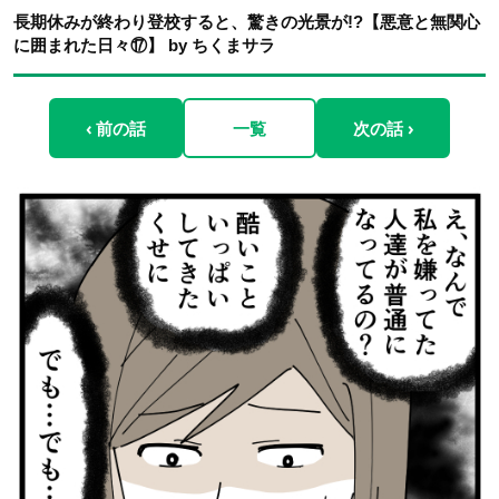
長期休みが終わり登校すると、驚きの光景が!?【悪意と無関心
に囲まれた日々⑰】 by ちくまサラ
‹ 前の話
一覧
次の話 ›