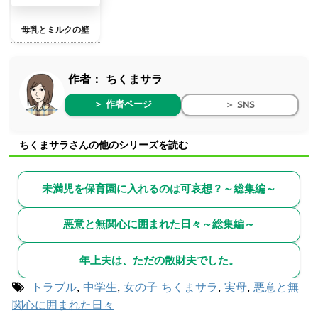
母乳とミルクの壁
作者：
ちくまサラ
＞ 作者ページ
＞ SNS
ちくまサラさんの他のシリーズを読む
未満児を保育園に入れるのは可哀想？～総集編～
悪意と無関心に囲まれた日々～総集編～
年上夫は、ただの散財夫でした。
トラブル
,
中学生
,
女の子
ちくまサラ
,
実母
,
悪意と無
関心に囲まれた日々