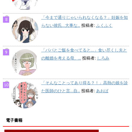
「今まで通りじゃいられなくなる？」妊娠を知
らない彼氏…大事な...
投稿者:
ふくふく
「パパとご飯を食べてると…」食い尽くし夫と
の離婚を考える母、...
投稿者:
しろみ
「そんなことってあり得る？！」高熱の娘を診
た医師のひと言…自...
投稿者:
あおば
電子書籍