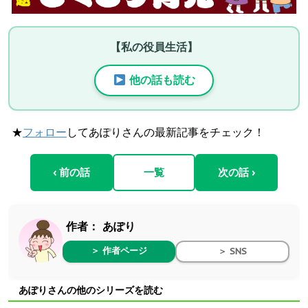
【私の役員生活】
他の話も読む
★
フォロー
してあぽりさんの最新記事をチェック！
‹ 前の話
一覧
次の話 ›
作者：
あぽり
＞ 作者ページ
＞ SNS
あぽりさんの他のシリーズを読む