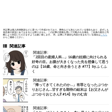
本記事は個人的体験談などに基づいて作成されており、脚色なども加えられている場合もあり、必ずしも
各読者の状況にあてはまるとは限りません。この記事の情報を用いて行動される場合、ご自身の責任と判
断により対応いただけますようお願い致します。 尚、記事に不適切な内容が含まれている場合は
こちら
からご連絡ください。
関連記事
関連記事:
「2回目の産婦人科…」16歳の妊婦に向けられる
好奇の目。お腹が大きくなった先を想像して思う
のは【16歳、命と向き合うとき #77】by ふくふ
く
関連記事:
「帰ってきてくれたのか…」有罪となったぶつか
りおじさん…甘すぎる期待の結末は【お父さんが
ぶつかりおじさん⁉︎ #14】by のむ吉
関連記事: