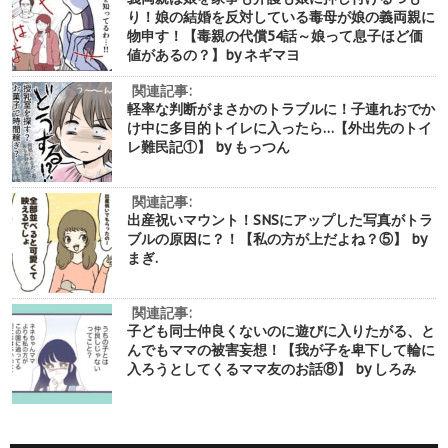
り！娘の結婚を反対している毒母が娘の義両親に
物申す！【毒親の代償54話～娘って息子ほど価
値があるの？】by ネギマヨ
関連記事:
軽率な判断がまさかのトラブルに！子連れおでか
け中に多目的トイレに入ったら…【外出先のトイ
レ難民記①】 by もっつん
関連記事:
出産祝いマウント！SNSにアップした写真がトラ
ブルの原因に？！【私の方が上だよね？⑤】 by
まぎ.
関連記事:
子ども同士仲良くないのに遊びに入りたがる、と
んでもママの被害妄想！【我が子を卑下して輪に
入ろうとしてくるママ友のお話⑧】 by しろみ