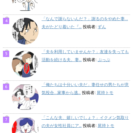
「なんで謝らないんだ？」謝るのをやめた妻…
夫がたどり着いた『...
投稿者:
ずん
「夫を利用していませんか？」友達を失っても
活動を続ける夫。妻...
投稿者:
ぷっぷ
「俺たちは十分いい夫だ」妻任せの男たちが意
気投合…家事から逃...
投稿者:
尾持トモ
「こんな夫、嬉しいでしょ？」イクメン気取り
の夫が女性社員にア...
投稿者:
尾持トモ