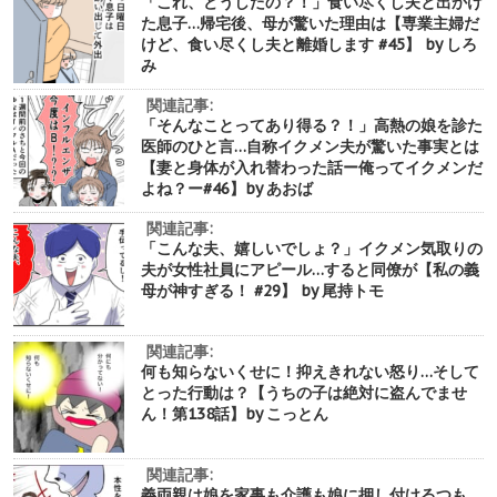
「これ、どうしたの？！」食い尽くし夫と出かけ
た息子…帰宅後、母が驚いた理由は【専業主婦だ
けど、食い尽くし夫と離婚します #45】 by しろ
み
関連記事:
「そんなことってあり得る？！」高熱の娘を診た
医師のひと言…自称イクメン夫が驚いた事実とは
【妻と身体が入れ替わった話ー俺ってイクメンだ
よね？ー#46】by あおば
関連記事:
「こんな夫、嬉しいでしょ？」イクメン気取りの
夫が女性社員にアピール…すると同僚が【私の義
母が神すぎる！ #29】 by 尾持トモ
関連記事:
何も知らないくせに！抑えきれない怒り…そして
とった行動は？【うちの子は絶対に盗んでませ
ん！第138話】by こっとん
関連記事:
義両親は娘を家事も介護も娘に押し付けるつも