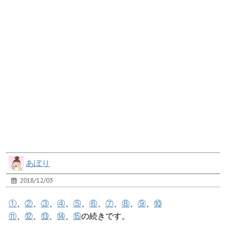
あぽり
2018/12/03
①
、
②
、
③
、
④
、
⑤
、
⑥
、
⑦
、
⑧
、
⑨
、
⑩
⑪
、
⑫
、
⑬
、
⑭
、
⑮
の続きです。