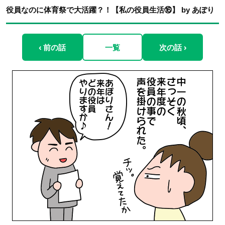
役員なのに体育祭で大活躍？！【私の役員生活⑯】 by あぽり
‹ 前の話
一覧
次の話 ›