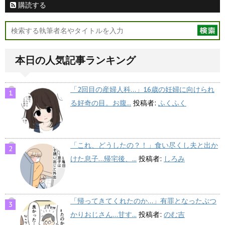
購読する
本日の人気記事ランキング
「2回目の産婦人科…」16歳の妊婦に向けられ
る好奇の目。お腹...
投稿者:
ふくふく
「これ、どうしたの？！」食い尽くし夫と出か
けた息子…帰宅後、...
投稿者:
しろみ
「帰ってきてくれたのか…」有罪となったぶつ
かりおじさん…甘す...
投稿者:
のむ吉