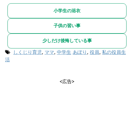
小学生の浴衣
子供の習い事
少しだけ後悔している事
しくじり育児
,
ママ
,
中学生
あぽり
,
役員
,
私の役員生
活
<広告>