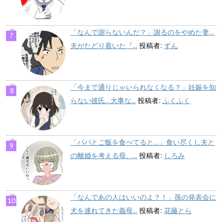
「なんで謝らないんだ？」謝るのをやめた妻…
夫がたどり着いた『...
投稿者:
ずん
「今まで通りじゃいられなくなる？」妊娠を知
らない彼氏…大事な...
投稿者:
ふくふく
「パパとご飯を食べてると…」食い尽くし夫と
の離婚を考える母、...
投稿者:
しろみ
「なんであの人はいいのよ？！」孫の発表会に
犬を連れてきた義母...
投稿者:
花藤とら