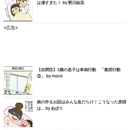
は凄すぎた！ by 粥川結花
<広告>
【自閉症】2歳の息子は単独行動 「集団行動
③」 by moro
娘の作るお話はみんな血だらけ！こうなった原因
は… by あぽり