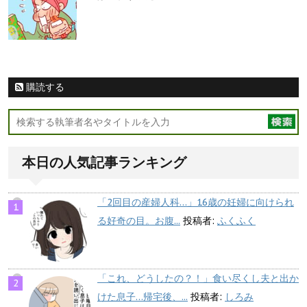
購読する
本日の人気記事ランキング
「2回目の産婦人科…」16歳の妊婦に向けられ
る好奇の目。お腹...
投稿者:
ふくふく
「これ、どうしたの？！」食い尽くし夫と出か
けた息子…帰宅後、...
投稿者:
しろみ