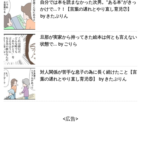
自分では本を読まなかった次男。”ある本”がきっ
かけで…？！【言葉の遅れとやり直し育児⑦】
by きたぷりん
旦那が実家から持ってきた絵本は何とも言えない
状態で… by ごりら
対人関係が苦手な息子の為に長く続けたこと【言
葉の遅れとやり直し育児⑥】 by きたぷりん
<広告>