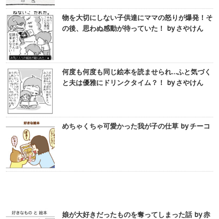
物を大切にしない子供達にママの怒りが爆発！そ
の後、思わぬ感動が待っていた！ by さやけん
何度も何度も同じ絵本を読ませられ…ふと気づく
と夫は優雅にドリンクタイム？！ by さやけん
めちゃくちゃ可愛かった我が子の仕草 by チーコ
娘が大好きだったものを奪ってしまった話 by 赤