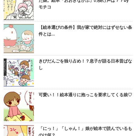
た娘。絵本「おおきなかぶ」の掛け声は？？by
モチコ
【絵本選びの条件】我が家で絶対にはずせない条
件とは…
きびだんごを独り占め！？息子が語る日本昔ばな
し
可愛い！！絵本通りに抱っこを要求してくる娘♡
「にっ！」「しゃん！」娘が絵本で読んでいるも
のは何？