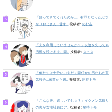
「帰ってきてくれたのか…」有罪となったぶつ
かりおじさん…甘す...
投稿者:
のむ吉
「夫を利用していませんか？」友達を失っても
活動を続ける夫。妻...
投稿者:
ぷっぷ
「俺たちは十分いい夫だ」妻任せの男たちが意
気投合…家事から逃...
投稿者:
尾持トモ
「こんな夫、嬉しいでしょ？」イクメン気取り
の夫が女性社員にア...
投稿者:
尾持トモ