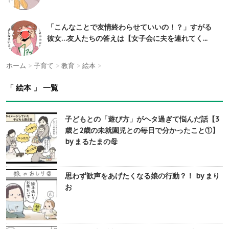
「こんなことで友情終わらせていいの！？」すがる
彼女…友人たちの答えは【女子会に夫を連れてく...
ホーム
>
子育て
>
教育
>
絵本
>
「 絵本 」 一覧
子どもとの「遊び方」がヘタ過ぎて悩んだ話【3
歳と2歳の未就園児との毎日で分かったこと①】
by まるたまの母
思わず歓声をあげたくなる娘の行動？！ by まり
お