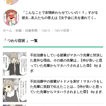
「こんなことで友情終わらせていいの！？」すがる
彼女…友人たちの答えは【女子会に夫を連れてく...
ホーム
>
妊娠
>
妊娠初期
>
つわり
>
つわり症状
>
「 つわり症状 」 一覧
不妊治療をしている後輩がマタハラ先輩と対決し
た意外な理由。その後の先輩は…【仲が良いと思
っていた先輩からマタハラされました㉓】 by ま
ぎ.
不妊治療中の後輩がトドメを刺す！マタハラをし
た先輩に笑顔で伝えたことは…【仲が良いと思っ
ていた先輩からマタハラされました㉒】 by まぎ.