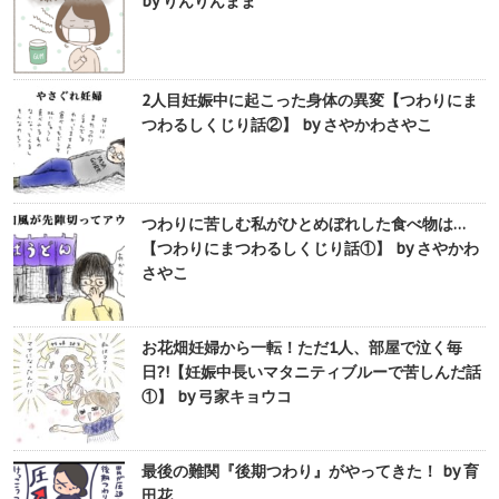
by りんりんまま
2人目妊娠中に起こった身体の異変【つわりにま
つわるしくじり話②】 by さやかわさやこ
つわりに苦しむ私がひとめぼれした食べ物は…
【つわりにまつわるしくじり話①】 by さやかわ
さやこ
お花畑妊婦から一転！ただ1人、部屋で泣く毎
日?!【妊娠中長いマタニティブルーで苦しんだ話
①】 by 弓家キョウコ
最後の難関『後期つわり』がやってきた！ by 育
田花