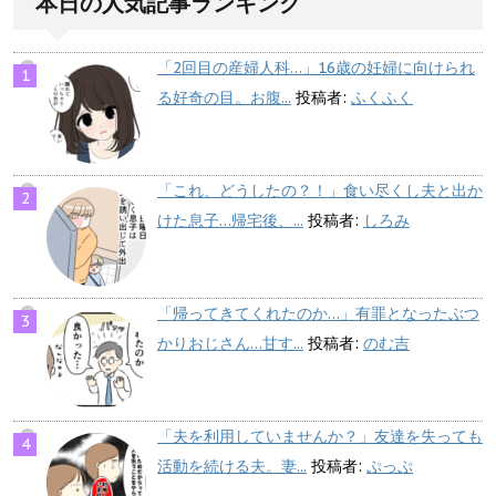
本日の人気記事ランキング
「2回目の産婦人科…」16歳の妊婦に向けられ
る好奇の目。お腹...
投稿者:
ふくふく
「これ、どうしたの？！」食い尽くし夫と出か
けた息子…帰宅後、...
投稿者:
しろみ
「帰ってきてくれたのか…」有罪となったぶつ
かりおじさん…甘す...
投稿者:
のむ吉
「夫を利用していませんか？」友達を失っても
活動を続ける夫。妻...
投稿者:
ぷっぷ