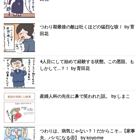
つわり期最後の敵は吐くほどの猛烈な咳！ by 育
田花
4人目にして始めて経験する状態。この悪阻、も
しかして…？！ by 育田花
産婦人科の先生に鼻で笑われた話。 by しまこ
つわりは、病気じゃない？！だからこそ…【家事
夫、パパになる④】 by koyome