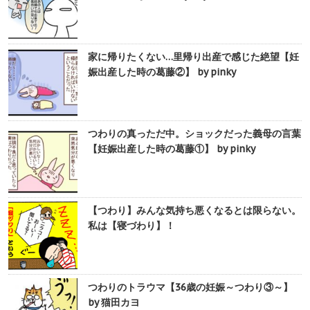
家に帰りたくない…里帰り出産で感じた絶望【妊
娠出産した時の葛藤②】 by pinky
つわりの真っただ中。ショックだった義母の言葉
【妊娠出産した時の葛藤①】 by pinky
【つわり】みんな気持ち悪くなるとは限らない。
私は【寝づわり】！
つわりのトラウマ【36歳の妊娠～つわり③～】
by 猫田カヨ