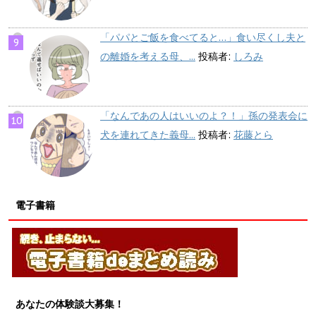
「パパとご飯を食べてると…」食い尽くし夫と
の離婚を考える母、...
投稿者:
しろみ
「なんであの人はいいのよ？！」孫の発表会に
犬を連れてきた義母...
投稿者:
花藤とら
電子書籍
あなたの体験談大募集！