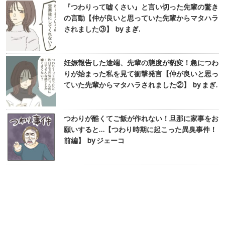
『つわりって嘘くさい』と言い切った先輩の驚き
の言動【仲が良いと思っていた先輩からマタハラ
されました③】 by まぎ.
妊娠報告した途端、先輩の態度が豹変！急につわ
りが始まった私を見て衝撃発言【仲が良いと思っ
ていた先輩からマタハラされました②】 by まぎ.
つわりが酷くてご飯が作れない！旦那に家事をお
願いすると…【つわり時期に起こった異臭事件！
前編】 by ジェーコ