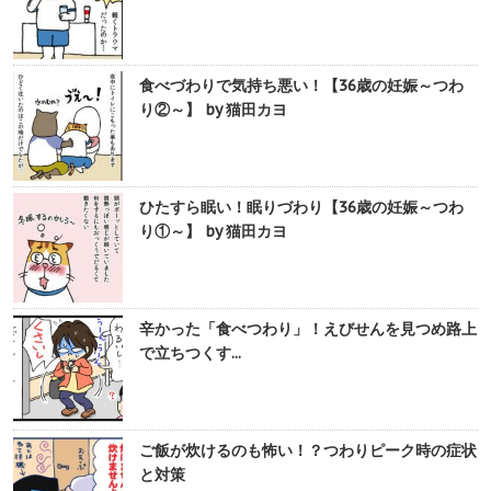
食べづわりで気持ち悪い！【36歳の妊娠～つわ
り②～】 by 猫田カヨ
ひたすら眠い！眠りづわり【36歳の妊娠～つわ
り①～】 by 猫田カヨ
辛かった「食べつわり」！えびせんを見つめ路上
で立ちつくす...
ご飯が炊けるのも怖い！？つわりピーク時の症状
と対策