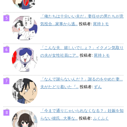
「俺たちは十分いい夫だ」妻任せの男たちが意
気投合…家事から逃...
投稿者:
尾持トモ
「こんな夫、嬉しいでしょ？」イクメン気取り
の夫が女性社員にア...
投稿者:
尾持トモ
「なんで謝らないんだ？」謝るのをやめた妻…
夫がたどり着いた『...
投稿者:
ずん
「今まで通りじゃいられなくなる？」妊娠を知
らない彼氏…大事な...
投稿者:
ふくふく