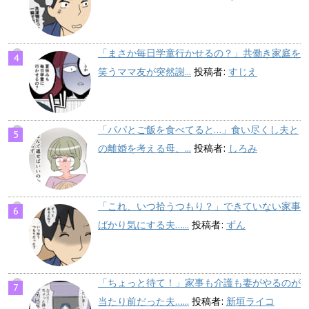
「まさか毎日学童行かせるの？」共働き家庭を
笑うママ友が突然謝...
投稿者:
すじえ
「パパとご飯を食べてると…」食い尽くし夫と
の離婚を考える母、...
投稿者:
しろみ
「これ、いつ拾うつもり？」できていない家事
ばかり気にする夫…...
投稿者:
ずん
「ちょっと待て！」家事も介護も妻がやるのが
当たり前だった夫…...
投稿者:
新垣ライコ