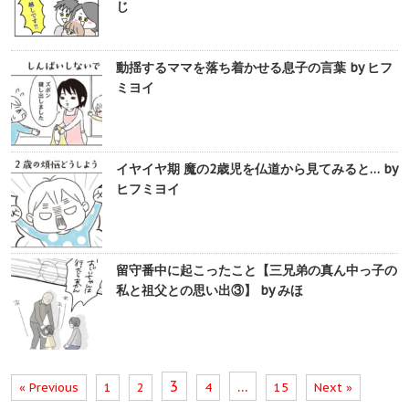
じ
動揺するママを落ち着かせる息子の言葉 by ヒフ
ミヨイ
イヤイヤ期 魔の2歳児を仏道から見てみると… by
ヒフミヨイ
留守番中に起こったこと【三兄弟の真ん中っ子の
私と祖父との思い出③】 by みほ
3
…
« Previous
1
2
4
15
Next »