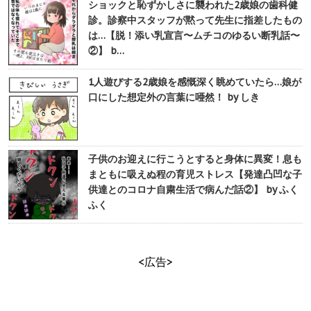
ショックと恥ずかしさに襲われた2歳娘の歯科健
診。診察中スタッフが黙って先生に指差したもの
は…【脱！添い乳宣言〜ムチコのゆるい断乳話〜
②】 b…
1人遊びする2歳娘を感慨深く眺めていたら…娘が
口にした想定外の言葉に唖然！ by しき
子供のお迎えに行こうとすると身体に異変！息も
まともに吸えぬ程の育児ストレス【発達凸凹な子
供達とのコロナ自粛生活で病んだ話②】 by ふく
ふく
<広告>