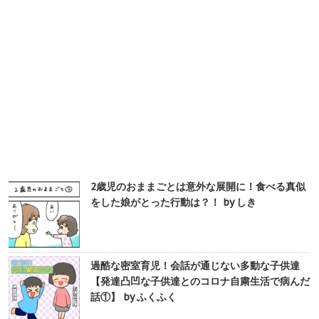
2歳児のおままごとは意外な展開に！食べる真似
をした娘がとった行動は？！ by しき
過酷な密室育児！会話が通じない多動な子供達
【発達凸凹な子供達とのコロナ自粛生活で病んだ
話①】 by ふくふく