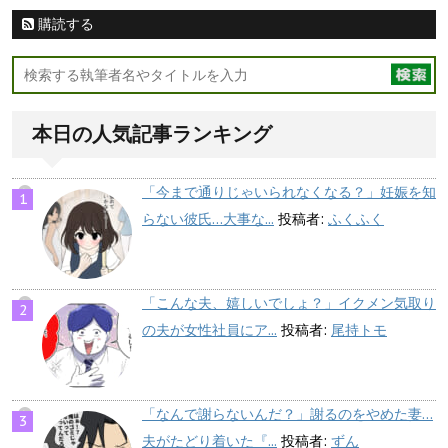
購読する
本日の人気記事ランキング
「今まで通りじゃいられなくなる？」妊娠を知
らない彼氏…大事な...
投稿者:
ふくふく
「こんな夫、嬉しいでしょ？」イクメン気取り
の夫が女性社員にア...
投稿者:
尾持トモ
「なんで謝らないんだ？」謝るのをやめた妻…
夫がたどり着いた『...
投稿者:
ずん