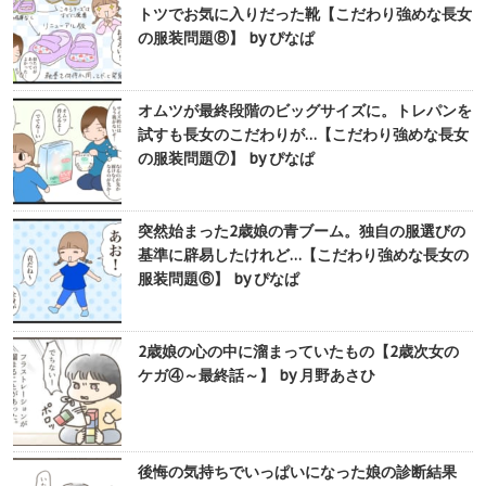
トツでお気に入りだった靴【こだわり強めな長女
の服装問題⑧】 by ぴなぱ
オムツが最終段階のビッグサイズに。トレパンを
試すも長女のこだわりが…【こだわり強めな長女
の服装問題⑦】 by ぴなぱ
突然始まった2歳娘の青ブーム。独自の服選びの
基準に辟易したけれど…【こだわり強めな長女の
服装問題⑥】 by ぴなぱ
2歳娘の心の中に溜まっていたもの【2歳次女の
ケガ④～最終話～】 by 月野あさひ
後悔の気持ちでいっぱいになった娘の診断結果