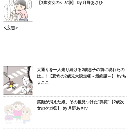
【2歳次女のケガ③】 by 月野あさひ
<広告>
大通りを一人走り続ける2歳息子の前に現れたの
は…！【恐怖の2歳児大脱走④～最終話～】 by ち
ょここ
笑顔が消えた娘。その後見つけた“異変”【2歳次
女のケガ②】 by 月野あさひ