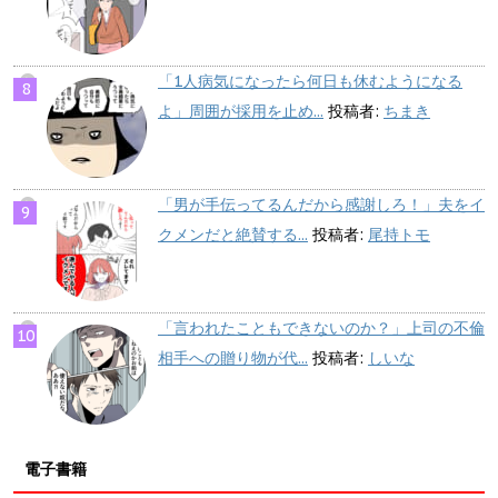
「1人病気になったら何日も休むようになる
よ」周囲が採用を止め...
投稿者:
ちまき
「男が手伝ってるんだから感謝しろ！」夫をイ
クメンだと絶賛する...
投稿者:
尾持トモ
「言われたこともできないのか？」上司の不倫
相手への贈り物が代...
投稿者:
しいな
電子書籍