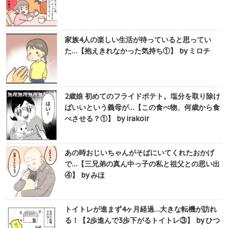
家族4人の楽しい生活が待っていると思ってい
た…【抱えきれなかった気持ち①】 by ミロチ
2歳娘 初めてのフライドポテト。塩分を取り除け
ばいいという義母が…【この食べ物、何歳から食
べさせる？①】 by irakoir
あの時おじいちゃんがそばにいてくれたおかげ
で…【三兄弟の真ん中っ子の私と祖父との思い出
④】 by みほ
トイトレが進まず4ヶ月経過…大きな転機が訪れ
る！【2歩進んで3歩下がるトイトレ③】 by ひつ