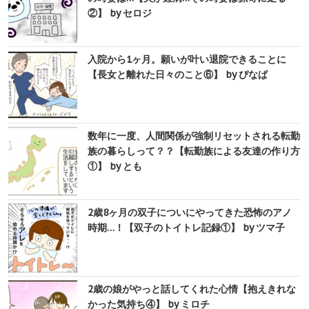
②】 by セロジ
入院から1ヶ月。願いが叶い退院できることに
【長女と離れた日々のこと⑥】 by ぴなぱ
数年に一度、人間関係が強制リセットされる転勤
族の暮らしって？？【転勤族による友達の作り方
①】 by とも
2歳8ヶ月の双子についにやってきた恐怖のアノ
時期…！【双子のトイトレ記録①】 by ツマ子
2歳の娘がやっと話してくれた心情【抱えきれな
かった気持ち④】 by ミロチ