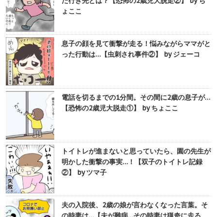
た行き先とは？【恐怖の2歳児大脱走②】 by ち
ょここ
息子の顔を見て衝撃が走る！悩みながらママがと
った行動は…【虫刺され事件②】 by ジェーコ
電話を切るまでの1分間。その間に2歳の息子が…
【恐怖の2歳児大脱走①】 by ちょここ
トイトレが進まないと思っていたら、園の先生が
明かした衝撃の事実…！【双子のトイトレ記録
②】 by ツマ子
夫の入院後、2歳の娘が言わなくなった言葉。そ
の時妻は…【夫が難病…その時妻は猟奇に走る