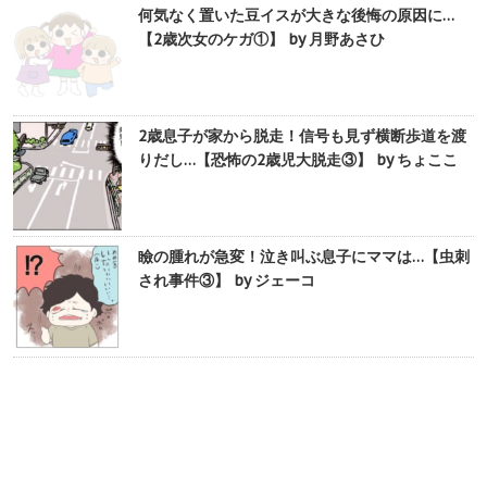
何気なく置いた豆イスが大きな後悔の原因に…
【2歳次女のケガ①】 by 月野あさひ
2歳息子が家から脱走！信号も見ず横断歩道を渡
りだし…【恐怖の2歳児大脱走③】 by ちょここ
瞼の腫れが急変！泣き叫ぶ息子にママは…【虫刺
され事件③】 by ジェーコ