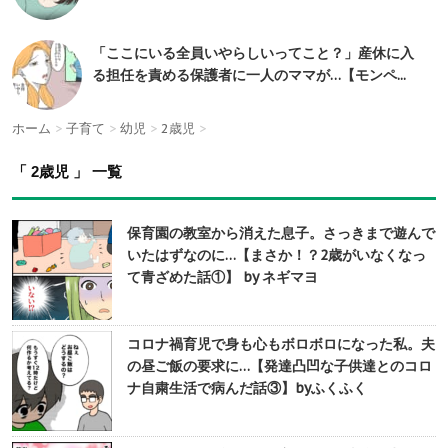
「ここにいる全員いやらしいってこと？」産休に入
る担任を責める保護者に一人のママが…【モンペ...
ホーム
>
子育て
>
幼児
>
2歳児
>
「 2歳児 」 一覧
保育園の教室から消えた息子。さっきまで遊んで
いたはずなのに…【まさか！？2歳がいなくなっ
て青ざめた話①】 by ネギマヨ
コロナ禍育児で身も心もボロボロになった私。夫
の昼ご飯の要求に…【発達凸凹な子供達とのコロ
ナ自粛生活で病んだ話③】byふくふく