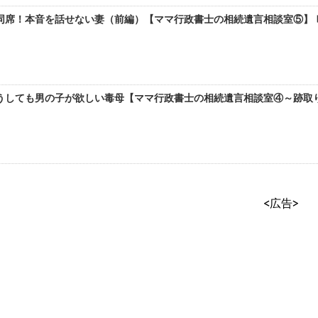
席！本音を話せない妻（前編）【ママ行政書士の相続遺言相談室⑤】 b
うしても男の子が欲しい毒母【ママ行政書士の相続遺言相談室④～跡取り問
<広告>