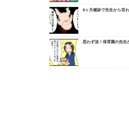
6ヶ月健診で先生から言わ
思わず涙！保育園の先生