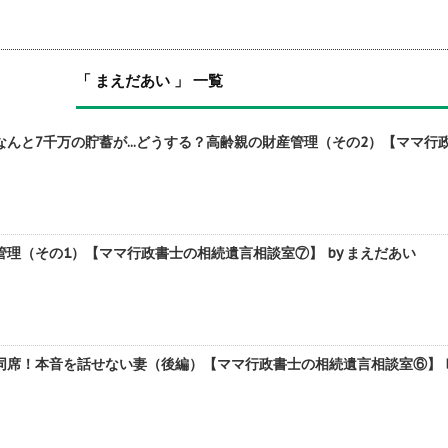
「 まえだあい 」 一覧
んと7千万の貯蓄が...どうする？高齢親の財産管理（その2）【ママ行政
理（その1）【ママ行政書士の相続遺言相談室⑦】 by まえだあい
席！本音を話せない妻（後編）【ママ行政書士の相続遺言相談室⑥】 b