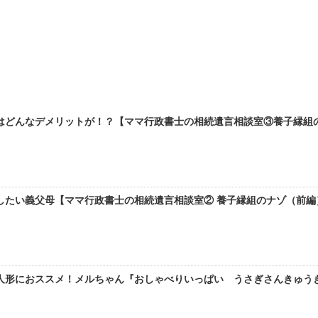
はどんなデメリットが！？【ママ行政書士の相続遺言相談室③養子縁組のナ
たい義父母【ママ行政書士の相続遺言相談室② 養子縁組のナゾ（前編）】
人形におススメ！メルちゃん『おしゃべりいっぱい うさぎさんきゅう