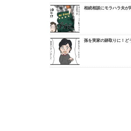
相続相談にモラハラ夫が同
孫を実家の跡取りに！ど