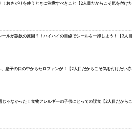
！おさがりを使うときに注意すべきこと【2人目だからこそ気を付けたい
ールが誤飲の原因？！ハイハイの目線でシールを一掃しよう！【2人目だ
、息子の口の中からセロファンが！【2人目だからこそ気を付けたい赤ち
題じゃなかった！食物アレルギーの子供にとっての誤食【2人目だからこそ