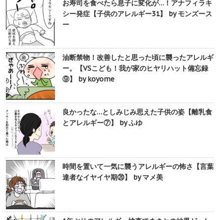
お寿司を食べたら息子に変化が…！アナフィラキ
シー発症【子供のアレルギー31】 by モンズース
ー
油断禁物！改善したと思った頃に襲ったアレルギ
ー。【VSこども！我が家のヒヤリハット備忘録
⑨】 by koyome
良かったな…としみじみ思えた子供の姿【離乳食
とアレルギー⑦】 by ふゆ
時間を置いて一気に襲うアレルギーの怖さ【言葉
達者なイヤイヤ期⑳】 by マメ美