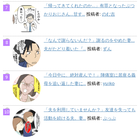
「帰ってきてくれたのか…」有罪となったぶつ
かりおじさん…甘す...
投稿者:
のむ吉
「なんで謝らないんだ？」謝るのをやめた妻…
夫がたどり着いた『...
投稿者:
ずん
「今日中に、絶対産んで！」陣痛室に居座る義
母を追い返した妻に...
投稿者:
yuiko
「夫を利用していませんか？」友達を失っても
活動を続ける夫。妻...
投稿者:
ぷっぷ