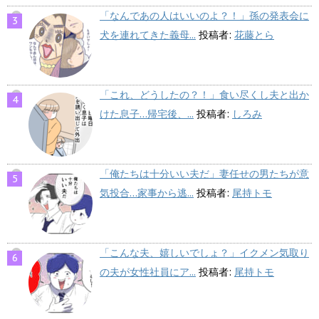
「なんであの人はいいのよ？！」孫の発表会に
犬を連れてきた義母...
投稿者:
花藤とら
「これ、どうしたの？！」食い尽くし夫と出か
けた息子…帰宅後、...
投稿者:
しろみ
「俺たちは十分いい夫だ」妻任せの男たちが意
気投合…家事から逃...
投稿者:
尾持トモ
「こんな夫、嬉しいでしょ？」イクメン気取り
の夫が女性社員にア...
投稿者:
尾持トモ