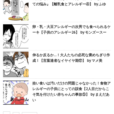
ての悩み』【離乳食とアレルギー④】 by ふゆ
卵・乳・大豆アレルギーの次男でも食べられるケ
ーキ【子供のアレルギー26】 by モンズースー
伸るか反るか…！大人たちの必死な褒めちぎり作
成！【言葉達者なイヤイヤ期⑰】 by マメ美
拾い食いは汚いだけの問題じゃなかった！食物ア
レルギーの子供にとっての誤食【2人目だからこ
そ気を付けたい赤ちゃんの事故⑤】 by まえだあ
い