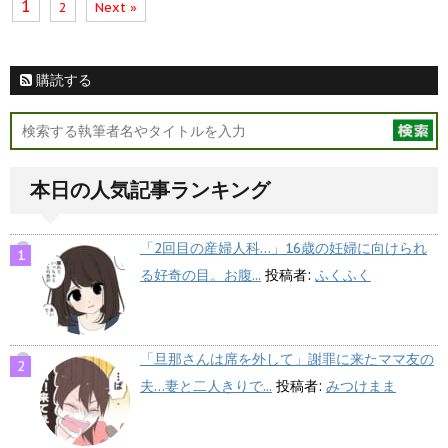
1
2
Next »
購読する
本日の人気記事ランキング
「2回目の産婦人科…」16歳の妊婦に向けられ
る好奇の目。お腹...
投稿者:
ふくふく
「旦那さんは席を外して」謝罪に来たママ友の
夫…妻と二人きりで...
投稿者:
みつけまま