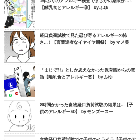
1年ぶりのアレルギー検査でまさかの結果が…！
【離乳食とアレルギー⑥】 by ふゆ
経口負荷試験で見た忍び寄るアレルギーの怖
さ…！【言葉達者なイヤイヤ期⑲】 by マメ美
「まじで?!」としか思えなかった保育園からの電
話【離乳食とアレルギー⑤】 by ふゆ
8時間かかった食物経口負荷試験の結果は…【子
供のアレルギー30】 by モンズースー
食物経口負荷試験での子供のイライラ【子供のア